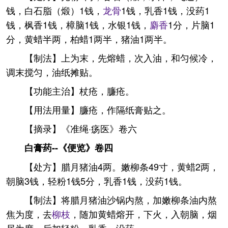
钱，白石脂（煅）1钱，
龙骨
1钱，乳香1钱，没药1
钱，枫香1钱，樟脑1钱，水银1钱，
麝香
1分，片脑1
分，黄蜡半两，柏蜡1两半，猪油1两半。
【制法】上为末，先熔蜡，次入油，和匀候冷，
调末搅匀，油纸摊贴。
【功能主治】杖疮，臁疮。
【用法用量】臁疮，作隔纸膏贴之。
【摘录】《准绳·疡医》卷六
白膏药--《便览》卷四
【处方】腊月猪油4两。嫩柳条49寸，黄蜡2两，
朝脑3钱，轻粉1钱5分，乳香1钱，没药1钱。
【制法】将腊月猪油沙锅内熬，加嫩柳条油内熬
焦为度，去
柳枝
，随加黄蜡熔开，下火，入朝脑，烟