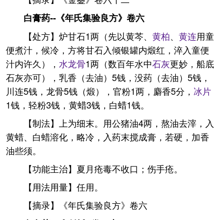
白膏药--《年氏集验良方》卷六
【处方】炉甘石1两（先以黄芩、
黄柏
、
黄连
用童
便煮汁，候冷，方将甘石入倾银罐内煅红，淬入童便
汁内许久），
水龙骨
1两（数百年水中
石灰
更妙，船底
石灰亦可），乳香（去油）5钱，没药（去油）5钱，
川连5钱，龙骨5钱（煅），官粉1两，麝香5分，
冰片
1钱，轻粉3钱，黄蜡3钱，白蜡1钱。
【制法】上为细末。用公猪油4两，熬油去滓，入
黄蜡、白蜡溶化，略冷，入药末搅成膏，若硬，加香
油些须。
【功能主治】夏月疮毒不收口；伤手疮。
【用法用量】任用。
【摘录】《年氏集验良方》卷六