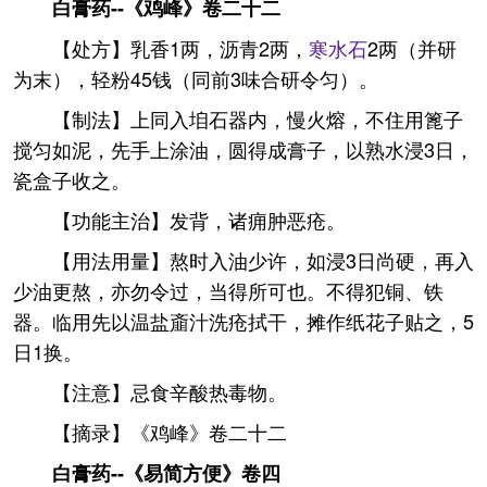
白膏药--《鸡峰》卷二十二
【处方】乳香1两，沥青2两，
寒水石
2两（并研
为末），轻粉45钱（同前3味合研令匀）。
【制法】上同入垍石器内，慢火熔，不住用篦子
搅匀如泥，先手上涂油，圆得成膏子，以熟水浸3日，
瓷盒子收之。
【功能主治】发背，诸痈肿恶疮。
【用法用量】熬时入油少许，如浸3日尚硬，再入
少油更熬，亦勿令过，当得所可也。不得犯铜、铁
器。临用先以温盐齑汁洗疮拭干，摊作纸花子贴之，5
日1换。
【注意】忌食辛酸热毒物。
【摘录】《鸡峰》卷二十二
白膏药--《易简方便》卷四