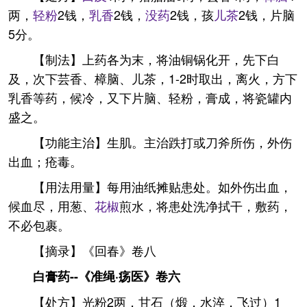
两，
轻粉
2钱，
乳香
2钱，
没药
2钱，孩
儿茶
2钱，片脑
5分。
【制法】上药各为末，将油铜锅化开，先下白
及，次下芸香、樟脑、儿茶，1-2时取出，离火，方下
乳香等药，候冷，又下片脑、轻粉，膏成，将瓷罐内
盛之。
【功能主治】生肌。主治跌打或刀斧所伤，外伤
出血；疮毒。
【用法用量】每用油纸摊贴患处。如外伤出血，
候血尽，用葱、
花椒
煎水，将患处洗净拭干，敷药，
不必包裹。
【摘录】《回春》卷八
白膏药--《准绳·疡医》卷六
【处方】光粉2两，甘石（煅，水淬，飞过）1