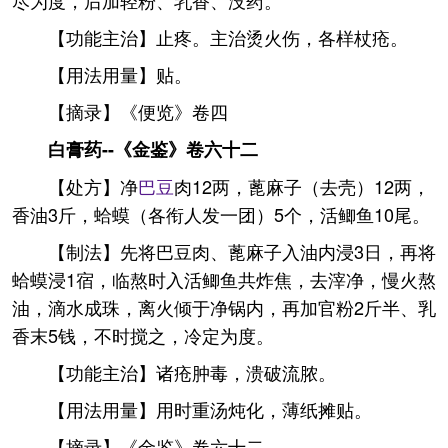
尽为度，后加轻粉、乳香、没药。
【功能主治】止疼。主治烫火伤，各样杖疮。
【用法用量】贴。
【摘录】《便览》卷四
白膏药--《金鉴》卷六十二
【处方】净
巴豆
肉12两，蓖麻子（去壳）12两，
香油3斤，蛤蟆（各衔人发一团）5个，活鲫鱼10尾。
【制法】先将巴豆肉、蓖麻子入油内浸3日，再将
蛤蟆浸1宿，临熬时入活鲫鱼共炸焦，去滓净，慢火熬
油，滴水成珠，离火倾于净锅内，再加官粉2斤半、乳
香末5钱，不时搅之，冷定为度。
【功能主治】诸疮肿毒，溃破流脓。
【用法用量】用时重汤炖化，薄纸摊贴。
【摘录】《金鉴》卷六十二