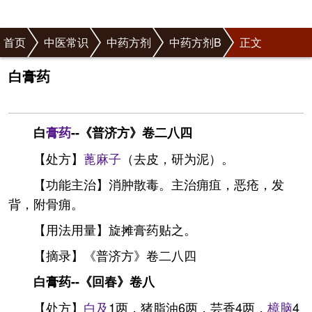
首页
中医常识
中药方剂
中药方剂B
正文
白膏药
白
膏药
--《普济方》卷二八四
【处方】
蓖麻子
（去皮，研为泥）。
【功能主治】消肿散毒。主治痈疽，恶疮，发
背，附骨痈。
【用法用量】旋摊膏药贴之。
【摘录】《普济方》卷二八四
白膏药--《回春》卷八
【处方】
白及
1两，猪脂油6两，芸香4两，
樟脑
4