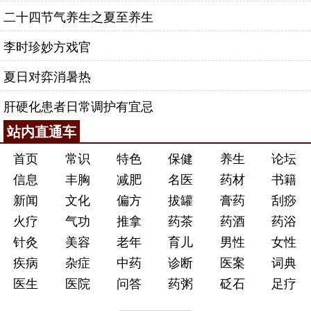
二十四节气养生之夏至养生
李时珍妙方戏官
夏日对弈消暑热
肝硬化患者日常调护有宜忌
站内直通车
首页
常识
特色
保健
养生
论坛
信息
丰胸
减肥
名医
药材
书籍
新闻
文化
偏方
拔罐
膏药
刮痧
火疗
气功
推拿
药茶
药酒
药浴
针灸
美容
老年
育儿
男性
女性
疾病
杂症
中药
诊断
医案
词典
医生
医院
问答
药粥
砭石
足疗