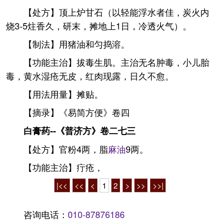
【处方】顶上炉甘石（以轻能浮水者佳，炭火内
烧3-5炷香久，研末，摊地上1日，冷透火气）。
【制法】用猪油和匀捣溶。
【功能主治】拔毒生肌。主治无名肿毒，小儿胎
毒，黄水湿疮无皮，红肉现露，日久不愈。
【用法用量】摊贴。
【摘录】《易简方便》卷四
白膏药--《普济方》卷二七三
【处方】官粉4两，脂
麻油
9两。
【功能主治】疔疮，
|<<
<<
<
1
2
>
>>
>>|
咨询电话：
010-87876186