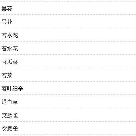
昙花
昙花
苔水花
苔水花
苔垢菜
苔菜
苕叶细辛
退血草
突厥雀
突厥雀