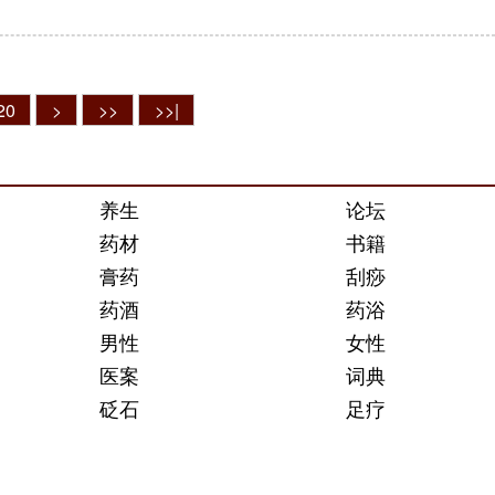
20
>
>>
>>|
养生
论坛
药材
书籍
膏药
刮痧
药酒
药浴
男性
女性
医案
词典
砭石
足疗