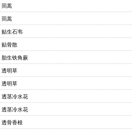
茼蒿
茼蒿
贴生石韦
贴骨散
胎生铁角蕨
透明草
透明草
透茎冷水花
透茎冷水花
透骨香根