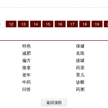
1
12
13
14
15
16
17
18
19
特色
保健
减肥
名医
偏方
拔罐
推拿
药茶
老年
育儿
中药
诊断
问答
药粥
返回顶部