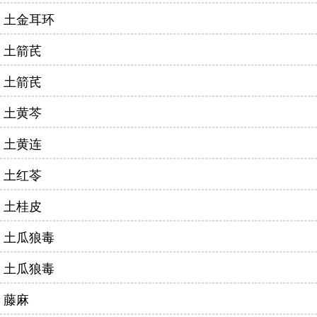
土金耳环
土箭芪
土箭芪
土黄芩
土黄连
土红苓
土桂皮
土瓜狼毒
土瓜狼毒
藤麻