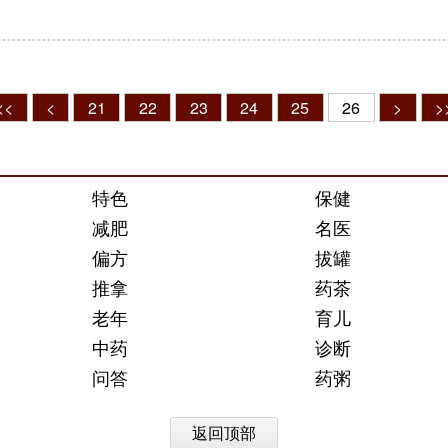
<<
<
21
22
23
24
25
26
>
>
特色
保健
减肥
名医
偏方
拔罐
推拿
药茶
老年
育儿
中药
诊断
问答
药粥
返回顶部