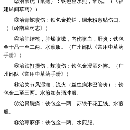
②治鼠疣（鼠痣）：铁包金水煎，常洗。（《福
建民间草药》）
③治青蛇咬伤：铁包金捣烂，调米粉敷贴伤口。
（《岭南草药志》）
④治肺结核，肺燥咳嗽，内伤咳血，肝炎：铁包
金干品一至二两。水煎服。（广州部队《常用中草药
手册》）
⑤治跌打损伤，蛇咬伤：铁包金浸酒外擦。（广
州部队《常用中草药手册》）
⑥治关节风湿痛，流火（丝虫病淋巴管炎）：铁
包金二至三两。水煎加黄酒冲服。
⑦治胃脘痛：铁包金一两，苏铁干花五钱。水煎
服。
⑧治荨麻疹：铁包金一两。水煎服。