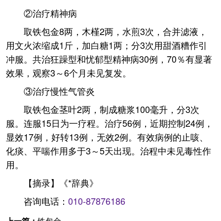
②治疗精神病
取铁包金8两，木槿2两，水煎3次，合并滤液，
用文火浓缩成1斤，加白糖1两；分3次用甜酒糟作引
冲服。共治狂躁型和忧郁型精神病30例，70％有显著
效果，观察3～6个月未见复发。
③治疗慢性气管炎
取铁包金茎叶2两，制成糖浆100毫升，分3次
服。连服15日为一疗程。治疗56例，近期控制24例，
显效17例，好转13例，无效2例。有效病例的止咳、
化痰、平喘作用多于3～5天出现。治程中未见毒性作
用。
【摘录】《*辞典》
咨询电话：
010-87876186
上一篇：
铁包金