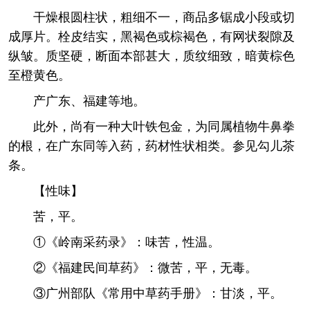
干燥根圆柱状，粗细不一，商品多锯成小段或切
成厚片。栓皮结实，黑褐色或棕褐色，有网状裂隙及
纵皱。质坚硬，断面本部甚大，质纹细致，暗黄棕色
至橙黄色。
产广东、福建等地。
此外，尚有一种大叶铁包金，为同属植物牛鼻拳
的根，在广东同等入药，药材性状相类。参见勾儿茶
条。
【性味】
苦，平。
①《岭南采药录》：味苦，性温。
②《福建民间草药》：微苦，平，无毒。
③广州部队《常用中草药手册》：甘淡，平。