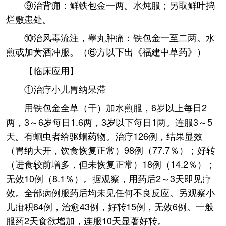
⑨治背痈：鲜铁包金一两。水炖服；另取鲜叶捣
烂敷患处。
⑩治风毒流注，睾丸肿痛：铁包金一至二两。水
煎或加黄酒冲服。（⑥方以下出《福建中草药》）
【临床应用】
①治疗小儿胃纳呆滞
用铁包金全草（干）加水煎服，6岁以上每日2
两，3～6岁每日1.6两，3岁以下每日1两。连服3～5
天。有蛔虫者给驱蛔药物。治疗126例，结果显效
（胃纳大开，饮食恢复正常）98例（77.7％）；好转
（进食较前增多，但未恢复正常）18例（14.2％）；
无效10例（8.1％）。据观察，用药后2～3天即见疗
效。全部病例服药后均未见任何不良反应。另观察小
儿疳积64例，治愈43例，好转15例，无效6例。一般
服药2天食欲增加，连服10天显著好转。