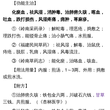
【功能主治】
化瘀血，祛风湿，消肿毒。治肺痨久咳，喀血，
吐血，跌打损伤，风湿疼痛，痈肿，荨麻疹。
①《岭南采药录》：解蛇毒，理恶疮，捣敷之；
理跌打伤，能驳骨止痛；治小肠气痛，水煎服。
②《福建民间草药》：祛风湿，解毒。治鼠疣，
痔疮，脱肛，乳痈，风湿痛，风毒流注。
③《岭南草药志》：能化瘀，治咯血，咳血。
【用法用量】内服：煎汤，1～3两。外用：捣敷
或煎水洗。
【附方】
①治肺痨久咳：铁包金六两，川破石六钱，
甘草
三钱。共煎服。（《杏林医学》）