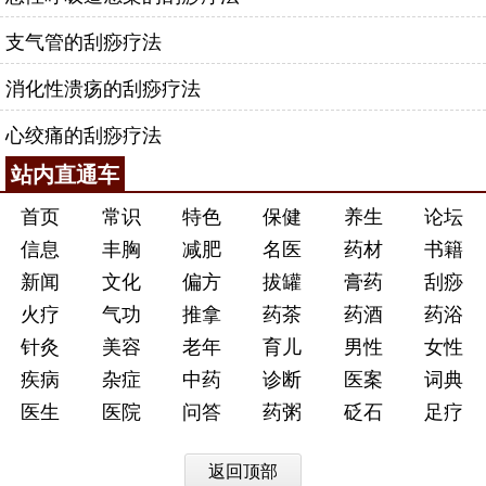
支气管的刮痧疗法
消化性溃疡的刮痧疗法
心绞痛的刮痧疗法
站内直通车
首页
常识
特色
保健
养生
论坛
信息
丰胸
减肥
名医
药材
书籍
新闻
文化
偏方
拔罐
膏药
刮痧
火疗
气功
推拿
药茶
药酒
药浴
针灸
美容
老年
育儿
男性
女性
疾病
杂症
中药
诊断
医案
词典
医生
医院
问答
药粥
砭石
足疗
返回顶部