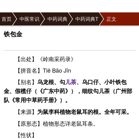
首页
中医常识
中药词典
中药词典T
正文
铁包金
【出处】《岭南采药录》
【拼音名】Tiě Bāo Jīn
【别名】
乌龙根、勾
儿茶
、乌口仔、小叶铁包
金、假榄仔（《广东中药》），细纹勾儿茶（广州部
队《常用中草药手册》）。
【来源】
为鼠李科植物老鼠耳的根。全年可采。
【原形态】植物形态详老鼠耳条。
【性状】