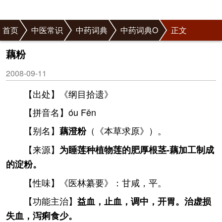
首页
中医常识
中药词典
中药词典O
正文
藕粉
2008-09-11
【出处】《纲目拾遗》
【拼音名】óu Fěn
【别名】
（《本草求原》）。
藕澄粉
【来源】
为睡莲种植物莲的肥厚根茎-藕加工制成
的淀粉。
【性味】《医林纂要》：甘咸，平。
【功能主治】
益血，止血，调中，开胃。治虚损
失血，泻痢食少。