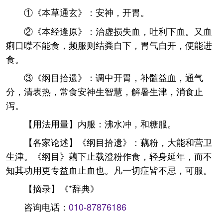
①《本草通玄》：安神，开胃。
②《本经逢原》：治虚损失血，吐利下血。又血
痢口噤不能食，频服则结粪自下，胃气自开，便能进
食。
③《纲目拾遗》：调中开胃，补髓益血，通气
分，清表热，常食安神生智慧，解暑生津，消食止
泻。
【用法用量】内服：沸水冲，和糖服。
【各家论述】《纲目拾遗》：藕粉，大能和营卫
生津。《纲目》藕下止载澄粉作食，轻身延年，而不
知其功用更专益血止血也。凡一切症皆不忌，可服。
【摘录】《*辞典》
咨询电话：
010-87876186