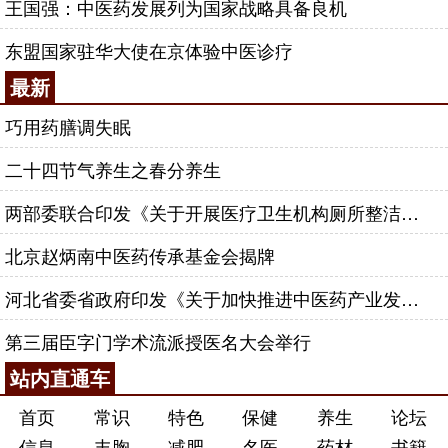
王国强：中医药发展列为国家战略具备良机
东盟国家驻华大使在京体验中医诊疗
最新
巧用药膳调失眠
二十四节气养生之春分养生
两部委联合印发《关于开展医疗卫生机构厕所整洁专项行动的通知》
北京赵炳南中医药传承基金会揭牌
河北省委省政府印发《关于加快推进中医药产业发展的实施意见》
第三届臣字门学术流派授医名大会举行
站内直通车
首页
常识
特色
保健
养生
论坛
信息
丰胸
减肥
名医
药材
书籍