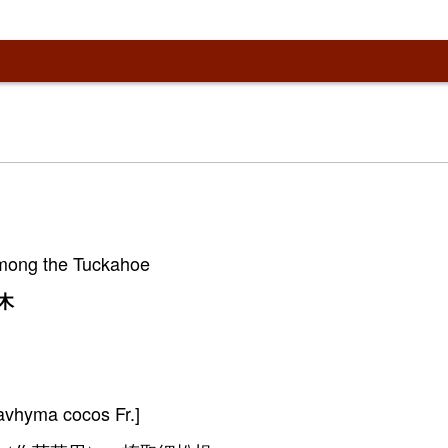
ong the Tuckahoe
木
。
yma cocos Fr.]