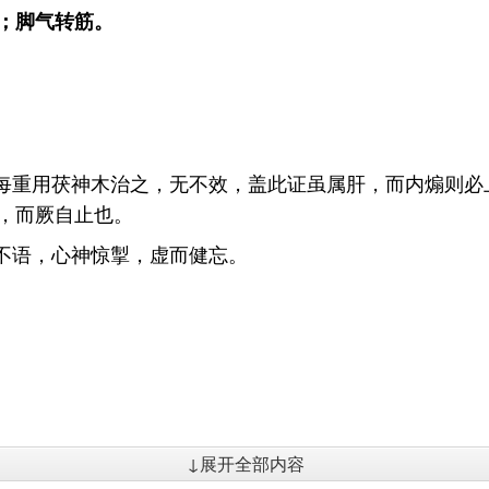
；脚气转筋。
余每重用茯神木治之，无不效，盖此证虽属肝，而内煽则
，而厥自止也。
，不语，心神惊掣，虚而健忘。
↓展开全部内容