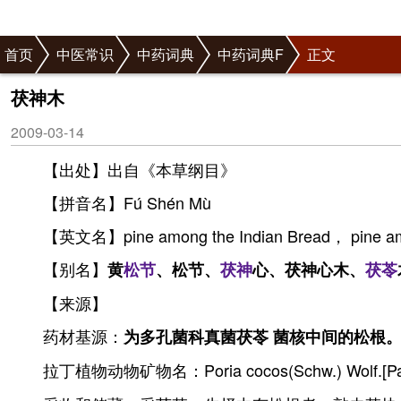
首页
中医常识
中药词典
中药词典F
正文
茯神木
2009-03-14
【出处】出自《本草纲目》
【拼音名】Fú Shén Mù
【英文名】pine among the Indian Bread， pine am
【别名】
黄
松节
、松节、
茯神
心、茯神心木、
茯苓
【来源】
药材基源：
为多孔菌科真菌茯苓 菌核中间的松根
拉丁植物动物矿物名：Poria cocos(Schw.) Wolf.[Pavh