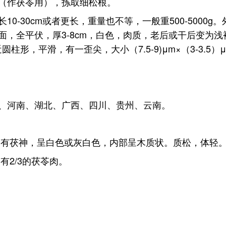
（作茯苓用），拣取细松根。
0-30cm或者更长，重量也不等，一般重500-5000
，全平伏，厚3-8cm，白色，肉质，老后或干后变为浅
圆柱形，平滑，有一歪尖，大小（7.5-9)μm×（3-3.5）
、河南、湖北、广西、四川、贵州、云南。
留有茯神，呈白色或灰白色，内部呈木质状。质松，体轻
有2/3的茯苓肉。