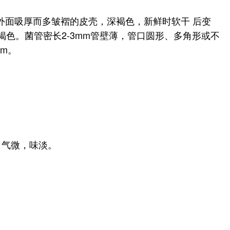
g。外面吸厚而多皱褶的皮壳，深褐色，新鲜时软干 后变
褐色。菌管密长2-3mm管壁薄，管口圆形、多角形或不
μm。
。气微，味淡。