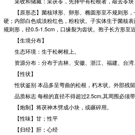
采收和储藏：采茯苓，先择中有松根者，敲去苓块
【原形态】菌核球形、卵形、椭圆形至不规则形，长1
硬；内部白色或淡粉红色，粉粒状。子实体生于菌核表面
规则形，径0.5-1.5cm，口缘裂为齿状。孢子长方形至近
【生境分布】
生态环境：生于松树根上。
资源分布：分布于吉林、安徽、浙江、福建、台湾
【性状】
性状鉴别 本品多呈弯曲的松根，朽木状。外部残
品质标志 每根的直径不得超过2.5cm,其周围必须带
【炮制】将茯神木劈成小块，或碾碎用。
【性味】甘；性平
【归经】肝；心经