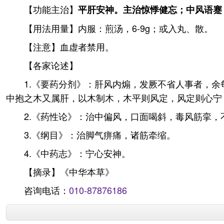
【功能主治】
平肝安神。主治惊悸健忘；中风语蹇
【用法用量】内服：煎汤，6-9g；或入丸、散。
【注意】血虚者禁用。
【各家论述】
1.《要药分剂》：肝风内煽，发厥不省人事者，
中抱之木又属肝，以木制木，木平则风定，风定则心宁
2.《药性论》：治中偏风，口面喝斜，毒风筋挛
3.《纲目》：治脚气痹痛，诸筋牵缩。
4.《中药志》：宁心安神。
【摘录】《中华本草》
咨询电话：
010-87876186