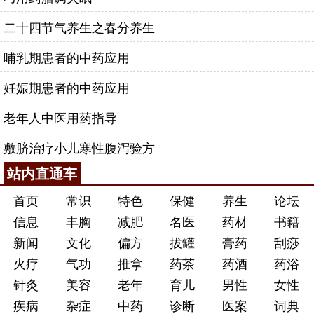
二十四节气养生之春分养生
哺乳期患者的中药应用
妊娠期患者的中药应用
老年人中医用药指导
敷脐治疗小儿寒性腹泻验方
站内直通车
首页
常识
特色
保健
养生
论坛
信息
丰胸
减肥
名医
药材
书籍
新闻
文化
偏方
拔罐
膏药
刮痧
火疗
气功
推拿
药茶
药酒
药浴
针灸
美容
老年
育儿
男性
女性
疾病
杂症
中药
诊断
医案
词典