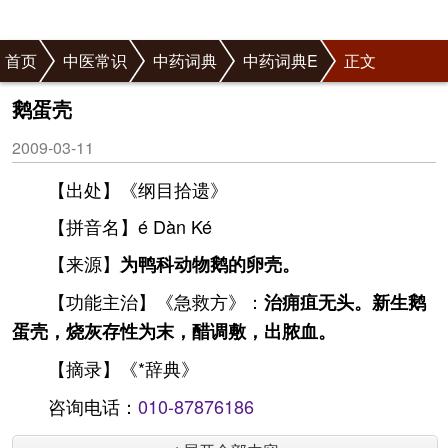
首页
中医常识
中药词典
中药词典E
正文
鹅蛋壳
2009-03-11
【出处】《纲目拾遗》
【拼音名】é Dàn Ké
【来源】
为鸭科动物鹅的卵壳。
【功能主治】《急救方》：
治痈疽无头。新生鹅
蛋壳，烧灰存性为末，醋调敷，出脓血。
【摘录】《*辞典》
咨询电话：
010-87876186