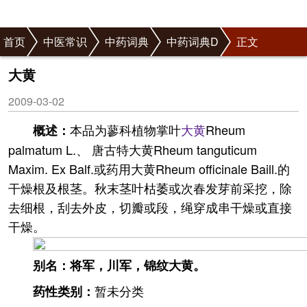
首页
中医常识
中药词典
中药词典D
正文
大黄
2009-03-02
本品为蓼科植物掌叶
大黄
Rheum
概述：
palmatum L.、 唐古特大黄Rheum tanguticum
Maxim. Ex Balf.或药用大黄Rheum officinale Baill.的
干燥根及根茎。秋末茎叶枯萎或次春发芽前采挖，除
去细根，刮去外皮，切瓣或段，绳穿成串干燥或直接
干燥。
别名：将军，川军，锦纹大黄。
暂未分类
药性类别：