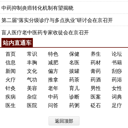
中药抑制炎癌转化机制有望揭晓
第二届“落实分级诊疗与多点执业”研讨会在京召开
盲人医疗老中医药专家收徒会在京召开
站内直通车
首页
常识
特色
保健
养生
论坛
信息
丰胸
减肥
名医
药材
书籍
新闻
文化
偏方
拔罐
膏药
刮痧
火疗
气功
推拿
药茶
药酒
药浴
针灸
美容
老年
育儿
男性
女性
疾病
杂症
中药
诊断
医案
词典
医生
医院
问答
药粥
砭石
足疗
返回顶部