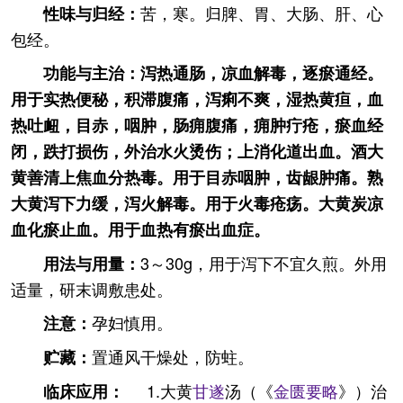
苦，寒。归脾、胃、大肠、肝、心
性味与归经：
包经。
功能与主治：泻热通肠，凉血解毒，逐瘀通经。
用于实热便秘，积滞腹痛，泻痢不爽，湿热黄疸，血
热吐衄，目赤，咽肿，肠痈腹痛，痈肿疔疮，瘀血经
闭，跌打损伤，外治水火烫伤；上消化道出血。酒大
黄善清上焦血分热毒。用于目赤咽肿，齿龈肿痛。熟
大黄泻下力缓，泻火解毒。用于火毒疮疡。大黄炭凉
血化瘀止血。用于血热有瘀出血症。
3～30g，用于泻下不宜久煎。外用
用法与用量：
适量，研末调敷患处。
孕妇慎用。
注意：
置通风干燥处，防蛀。
贮藏：
1.大黄
甘遂
汤（《
金匮要略
》）治
临床应用：