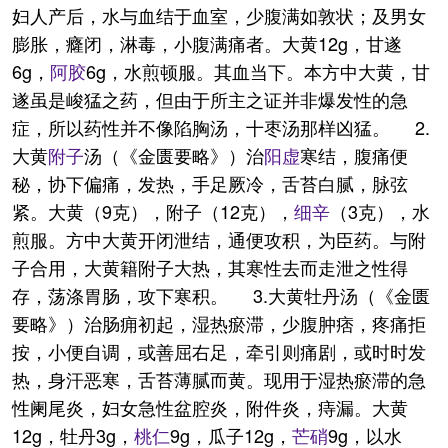
妇人产后，水与血结于血室，少腹满如敦状；及男女
膨胀，癃闭，淋毒，小腹满痛者。大黄12g，甘遂
6g，
阿胶
6g，水煎顿服。其血当下。本方中大黄，甘
遂虽是峻猛之药，但由于所主之证并非爆发性的急
症，所以药性并不像陷胸汤，十枣汤那样凶猛。 2.
大黄
附子
汤（《金匮要略》）治
阳虚
寒结，腹痛便
秘，协下偏痛，发热，手足厥冷，舌苔白腻，脉弦
紧。大黄（9克），附子（12克），
细辛
（3克），水
煎服。方中大黄开闭泄结，通便攻积，为臣药。与附
子合用，大黄籍附子大热，其寒性去而走泄之性得
存，荡涤胃肠，攻下寒积。 3.大黄牡丹汤（《金匮
要略》）治肠痈初起，湿热瘀滞，少腹肿痞，疼痛拒
按，小便自调，或善屈右足，牵引则痛剧，或时时发
热，身汗恶寒，舌苔薄腻而黄。现用于湿热瘀滞的急
性阑尾炎，妇女急性盆腔炎，附件炎，痔漏。大黄
12g，牡丹3g，
桃仁
9g，瓜子12g，
芒硝
9g，以水