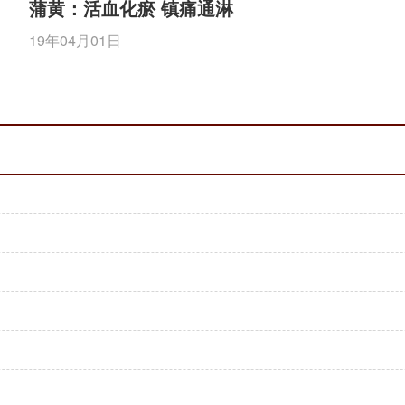
蒲黄：活血化瘀 镇痛通淋
19年04月01日