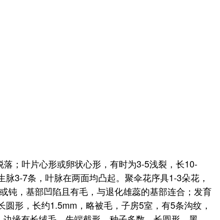
脱落；叶片心形或卵状心形，有时为3-5浅裂，长10-
脉3-7条，叶脉在两面均凸起。聚伞花序具1-3朵花，
急尖或钝，基部凹陷且有毛，与退化雄蕊的基部连合；发育
圆形，长约1.5mm，略被毛，子房5室，有5条沟纹，
纵翅，边缘有长绒毛，先端截形。种子多数，长圆形，黑