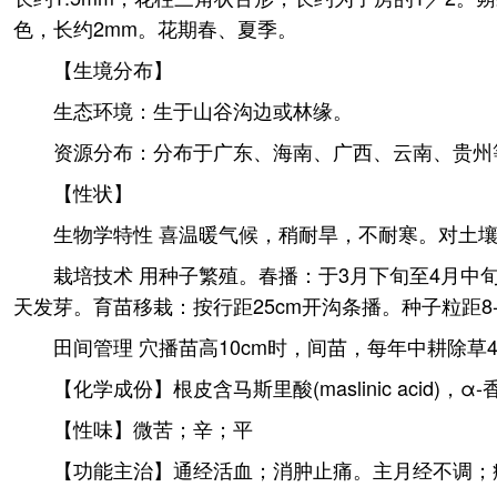
色，长约2mm。花期春、夏季。
【生境分布】
生态环境：生于山谷沟边或林缘。
资源分布：分布于广东、海南、广西、云南、贵州
【性状】
生物学特性 喜温暖气候，稍耐旱，不耐寒。对土
栽培技术 用种子繁殖。春播：于3月下旬至4月中旬，
天发芽。育苗移栽：按行距25cm开沟条播。种子粒距8-1
田间管理 穴播苗高10cm时，间苗，每年中耕除
【化学成份】根皮含马斯里酸(maslinic acid)，α-香
【性味】微苦；辛；平
【功能主治】通经活血；消肿止痛。主月经不调；