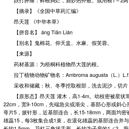
跌打肿痛：鲜根捣烂，酒炒热外敷。或用根1～2两
【摘录】《全国中草药汇编》
昂天莲 《中华本草》
【拼音名】 ánɡ Tiān Lián
【别名】鬼棉花、仰天盅、水麻、假芙蓉。
【来源】
药材基源：为梧桐科植物昂大莲的根。
拉丁植物动物矿物名：Ambroma augusta（L.）L.f.［The
采收和储藏：秋、冬季挖取根部，洗去泥沙，切片
【原形态】昂天莲 灌木，高1-4m。幼枝密被星状茸
22cm，宽9-10cm，先端急尖或渐尖，基部心形或
萼片5，披针形，近基部连合，长15-18mm，两面均
雄蕊15，每3枚集合成1束，在退化雄蕊的基部连合并
长约1.5mm，花柱三角状舌形，长约为子房的1／2。