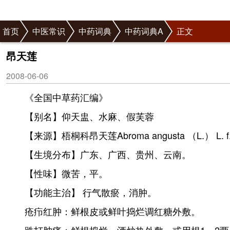
首页
中医常识
中药词典
中药词典A
正文
昂天莲
2008-06-06
《全国中草药汇编》
【别名】仰天盅、水麻、假芙蓉
【来源】梧桐科昂天莲Abroma angusta （L.） L
【生境分布】广东、广西、贵州、云南。
【性味】微苦，平。
【功能主治】 行气散瘀，消肿。
疮疖红肿：鲜根皮或鲜叶捣烂调红糖外敷。