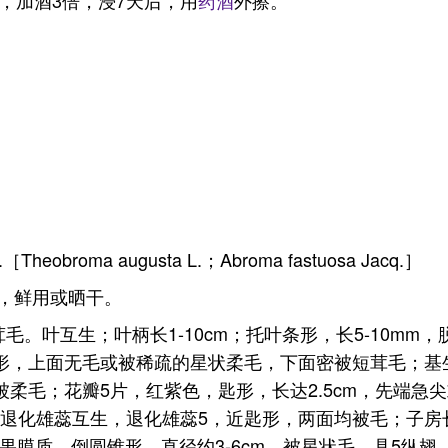
，加酒3倍，浸7天后，用
药酒
外擦。
obroma augusta L.；Abroma fastuosa Jacq.］
，鲜用或晒干。
毛。叶互生；叶柄长1-10cm；托叶条形，长5-10mm，
斜心形，上面无毛或被稀疏的星状柔毛，下面密被短茸毛；基生
密被柔毛；花瓣5片，红紫色，匙形，长达2.5cm，先端
与退化雄蕊互生，退化雄蕊5，近匙形，两面均被毛；子房长
蒴果膜质，倒圆锥形，直径约3-6cm，被星状毛，具5