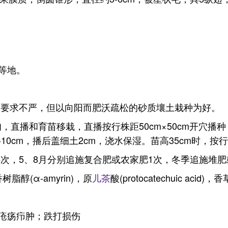
等地。
壤要求不严，但以向阳而肥沃疏松的砂质壤土栽种为好。
直播和育苗移栽，直播按行株距50cm×50cm开穴播种，
0cm，播后盖细土2cm，浇水保湿。苗高35cm时，按行株
草4次，5、8月分别追施复合肥或农家肥1次，冬季追施堆
树脂醇(α-amyrin)，原
儿茶
酸(protocatechuic acid)，香
疮疡疖肿；跌打损伤