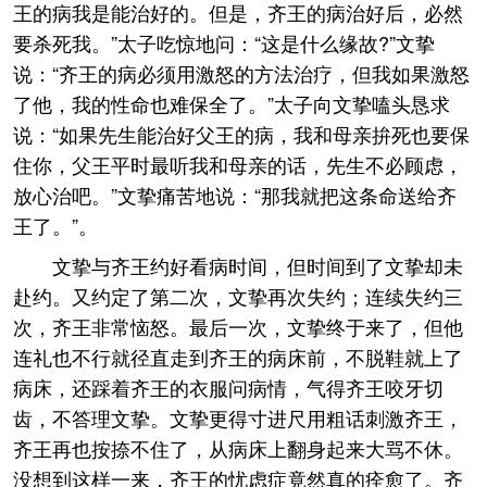
王的病我是能治好的。但是，齐王的病治好后，必然
要杀死我。”太子吃惊地问：“这是什么缘故?”文挚
说：“齐王的病必须用激怒的方法治疗，但我如果激怒
了他，我的性命也难保全了。”太子向文挚嗑头恳求
说：“如果先生能治好父王的病，我和母亲拚死也要保
住你，父王平时最听我和母亲的话，先生不必顾虑，
放心治吧。”文挚痛苦地说：“那我就把这条命送给齐
王了。”。
文挚与齐王约好看病时间，但时间到了文挚却未
赴约。又约定了第二次，文挚再次失约；连续失约三
次，齐王非常恼怒。最后一次，文挚终于来了，但他
连礼也不行就径直走到齐王的病床前，不脱鞋就上了
病床，还踩着齐王的衣服问病情，气得齐王咬牙切
齿，不答理文挚。文挚更得寸进尺用粗话刺激齐王，
齐王再也按捺不住了，从病床上翻身起来大骂不休。
没想到这样一来，齐王的忧虑症竟然真的痊愈了。齐