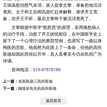
王病虽愈但怒气未消，派人捉拿文挚，准备把他活活
煮死。太子和王后闻讯急忙赶来解释，请求齐王宽
赦，但齐王不听，最后文挚终于被活活煮死了。
文挚根据中医学“怒胜思”的原理，采用激怒病人
的治疗手段，治愈了齐王的忧郁症，在中国医学史上
留下了一个心理疗法的典型范例，也谱写了一曲以身
殉医的悲歌。他虽然为此搭上了一条命，但他的高尚
医德却因此而得以升华，其人其事至今仍在民间广为
传诵。
咨询电话：
010-87876186
上一篇：
名医陈鼎三高尚医德
下一篇：
顾筱岩先生的高尚医德
返回首页