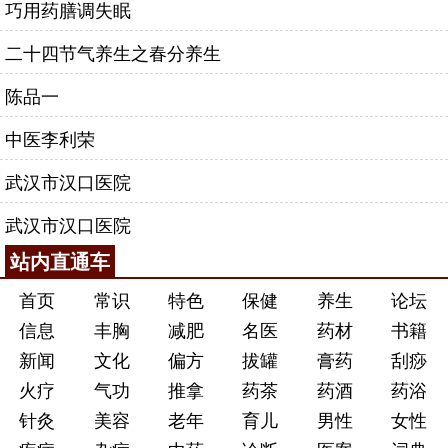
巧用药膳调失眠
二十四节气养生之春分养生
陈品一
中医李利荣
武汉市汉口医院
武汉市汉口医院
站内直通车
首页
常识
特色
保健
养生
论坛
信息
丰胸
减肥
名医
药材
书籍
新闻
文化
偏方
拔罐
膏药
刮痧
火疗
气功
推拿
药茶
药酒
药浴
针灸
美容
老年
育儿
男性
女性