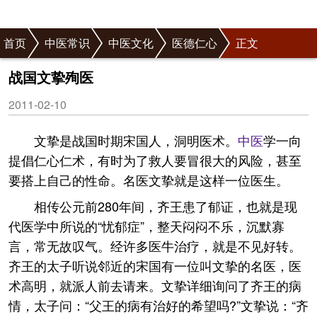
首页
中医常识
中医文化
医德仁心
正文
战国文挚殉医
2011-02-10
文挚是战国时期宋国人，洞明医术。
中医
学一向
提倡仁心仁术，有时为了救人要冒很大的风险，甚至
要搭上自己的性命。名医文挚就是这样一位医生。
相传公元前280年间，齐王患了郁证，也就是现
代医学中所说的“忧郁症”，整天闷闷不乐，沉默寡
言，常无故叹气。经许多医牛治疗，就是不见好转。
齐王的太子听说邻近的宋国有一位叫文挚的名医，医
术高明，就派人前去请来。文挚详细询问了齐王的病
情，太子问：“父王的病有治好的希望吗?”文挚说：“齐