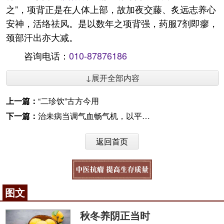
之”，项背正是在人体上部，故加夜交藤、炙远志养心
安神，活络祛风。是以数年之项背强，药服7剂即瘳，
颈部汗出亦大减。
咨询电话：
010-87876186
↓展开全部内容
上一篇：
“二珍饮”古方今用
下一篇：
治未病当调气血畅气机，以平为期
返回首页
图文
秋冬养阴正当时