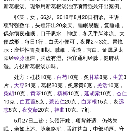
新葛根汤。现举用新葛根汤治疗项背强兼汗出案例。
张某，女，66岁。2018年8月20日初诊。主诉：
项背强数年，头颈汗出20余天。睡眠易醒，复睡难，
偶尔彻夜难眠，口干思水，神疲，冬天手脚冰凉。大
便成形，每日1行，白天小便可，夜尿2～3次。胃镜
示：糜烂性胃炎Ⅲ期。脉细，舌淡，苔白。证属足太
阳经
经脉
阻滞，脾虚有湿。治宜通利经脉，健脾祛
湿。方投新葛根汤加味。
处方：桂枝10克，
白芍
10克，炙
甘草
8克，
生姜
3
片，
大枣
24克，葛根20克，炙麻黄6克，
羌活
10克，
柴胡
10克，
黄芩
10克，
槟榔
10克，
延胡索
10克，
杏仁
10克，
白豆蔻
8克，
薏苡仁
20克，
白茅根
15克，炙
远
志
8克，
夜交藤
20克，
神曲
10克。7剂。
5月27日二诊：头颈汗减，项背舒适。仍然失
眠，余如上述。脉象略沉，舌红苔白，中部稍厚。守