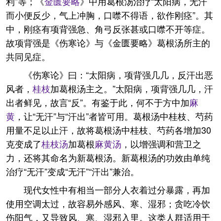
利”等；《
金匮要略
》中用葛根汤治疗“太阳病，无汗
而小便反少，气上冲胸，口噤不得语，欲作刚痉”。其
中，刚痉有项背强急、角弓反张甚或口噤不开等症。
故项背强是《伤寒论》与《金匮要略》葛根汤所主的
共同见症。
《伤寒论》曰：“太阳病，项背强几几，反汗出恶
风者，
桂枝
加葛根汤主之。”太阳病，项背强几几，汗
出者鲜见，故言“反”。有鉴于此，何不于方中加
麻
黄
，让“无汗”与“汗出”者皆可用。葛根汤中桂枝、芍药
用量不足以止汗，故将葛根汤中桂枝、芍药各增加30
克变成了
桂枝汤
加葛根
麻黄汤
，以增强调和营卫之
力，还将其命名为新葛根汤。新葛根汤的功效由单纯
治疗“无汗”变成“无汗”“汗出”兼治。
现代女性中有相当一部分人衣着过分暴露，再加
使用空调太过，故容易外感风、寒、湿邪；贪吃冷饮
伤阳气，又导致风、寒、湿邪入里。这类人群适用于