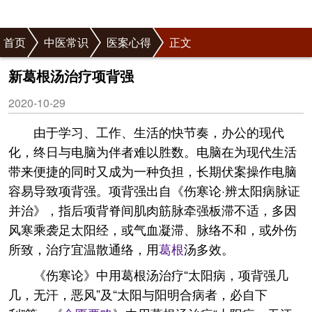
首页
中医常识
医案心得
正文
新葛根汤治疗项背强
2020-10-29
由于学习、工作、生活的快节奏，办公的现代
化，终日与电脑为伴者难以胜数。电脑在为现代生活
带来便捷的同时又成为一种负担，长期伏案操作电脑
容易导致项背强。项背强出自《伤寒论·辨太阳病脉证
并治》，指后项背脊间肌肉筋脉牵强板滞不适，多因
风寒乘袭足太阳经，或气血凝滞、脉络不和，或外伤
所致，治疗宜温散通络，用
葛根
汤多效。
《伤寒论》中用葛根汤治疗“太阳病，项背强几
几，无汗，恶风”及“太阳与阳明合病者，必自下