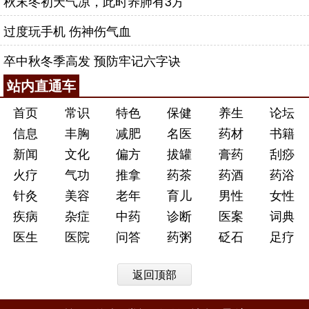
秋末冬初天气凉，此时养肺有3方
过度玩手机 伤神伤气血
卒中秋冬季高发 预防牢记六字诀
站内直通车
首页
常识
特色
保健
养生
论坛
信息
丰胸
减肥
名医
药材
书籍
新闻
文化
偏方
拔罐
膏药
刮痧
火疗
气功
推拿
药茶
药酒
药浴
针灸
美容
老年
育儿
男性
女性
疾病
杂症
中药
诊断
医案
词典
医生
医院
问答
药粥
砭石
足疗
返回顶部