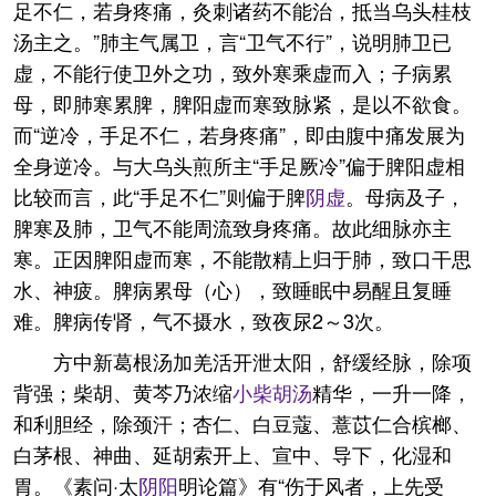
足不仁，若身疼痛，灸刺诸药不能治，抵当乌头桂枝
汤主之。”肺主气属卫，言“卫气不行”，说明肺卫已
虚，不能行使卫外之功，致外寒乘虚而入；子病累
母，即肺寒累脾，脾阳虚而寒致脉紧，是以不欲食。
而“逆冷，手足不仁，若身疼痛”，即由腹中痛发展为
全身逆冷。与大乌头煎所主“手足厥冷”偏于脾阳虚相
比较而言，此“手足不仁”则偏于脾
阴虚
。母病及子，
脾寒及肺，卫气不能周流致身疼痛。故此细脉亦主
寒。正因脾阳虚而寒，不能散精上归于肺，致口干思
水、神疲。脾病累母（心），致睡眠中易醒且复睡
难。脾病传肾，气不摄水，致夜尿2～3次。
方中新葛根汤加羌活开泄太阳，舒缓经脉，除项
背强；柴胡、黄芩乃浓缩
小柴胡汤
精华，一升一降，
和利胆经，除颈汗；杏仁、白豆蔻、薏苡仁合槟榔、
白茅根、神曲、延胡索开上、宣中、导下，化湿和
胃。《素问·太
阴阳
明论篇》有“伤于风者，上先受