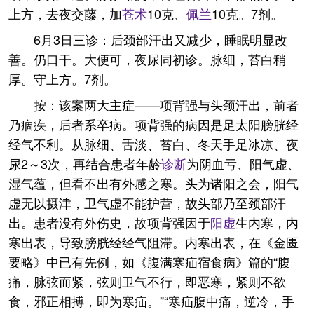
上方，去夜交藤，加
苍术
10克、
佩兰
10克。7剂。
6月3日三诊：后颈部汗出又减少，睡眠明显改
善。仍口干。大便可，夜尿同初诊。脉细，苔白稍
厚。守上方。7剂。
按：该案两大主症——项背强与头颈汗出，前者
乃痼疾，后者系卒病。项背强的病因是足太阳膀胱经
经气不利。从脉细、舌淡、苔白、冬天手足冰凉、夜
尿2～3次，再结合患者年龄
诊断
为阴血亏、阳气虚、
湿气蕴，但看不出有外感之寒。头为诸阳之会，阳气
虚无以摄津，卫气虚不能护营，故头部乃至颈部汗
出。患者没有外伤史，故项背强因于
阳虚
生内寒，内
寒出表，导致膀胱经经气阻滞。内寒出表，在《金匮
要略》中已有先例，如《腹满寒疝宿食病》篇的“腹
痛，脉弦而紧，弦则卫气不行，即恶寒，紧则不欲
食，邪正相搏，即为寒疝。”“寒疝腹中痛，逆冷，手