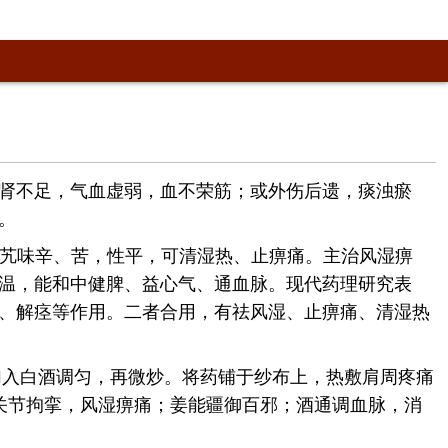
多因肝肾不足，气血虚弱，血不荣筋；或外伤后遗，痰浊瘀
。
中秦艽味辛、苦，性平，可清湿热、止痹痛。主治风湿痹
温，能和中健脾、益心气、通血脉。现代药理研究表
、解痉等作用。二者合用，有祛风湿、止痹痛、清湿热
，加入白酒调匀，再微炒。将药铺于纱布上，热敷肩周疼痛
关节拘挛，风湿痹痛；姜能疆御百邪；酒通调血脉，消