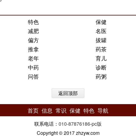
特色
保健
减肥
名医
偏方
拔罐
推拿
药茶
老年
育儿
中药
诊断
问答
药粥
返回顶部
首页
信息
常识
保健
特色
导航
联系电话：
010-87876186
-
pc版
Copyright © 2017 zhzyw.com