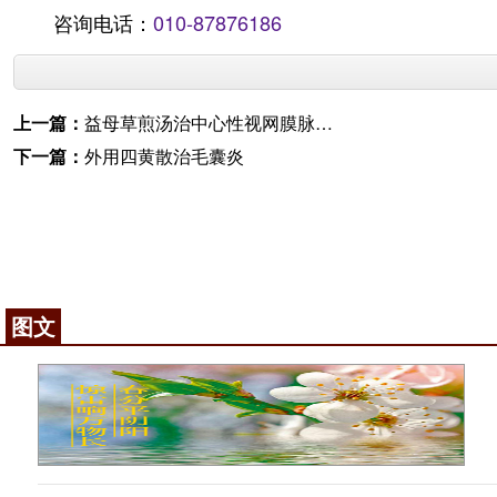
咨询电话：
010-87876186
上一篇：
益母草煎汤治中心性视网膜脉络膜炎
下一篇：
外用四黄散治毛囊炎
图文