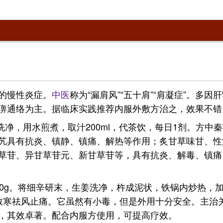
的慢性炎症。
中医
称为“漏肩风”“五十肩”“肩凝症”。
痹通络为主。据临床实践推荐内服外敷方治之，效果不错
洗净，用水煎煮，取汁200ml，代茶饮，每日1剂。方
艽具有抗炎、镇静、镇痛、解热等作用；炙甘草味甘、性
草苷、异甘草苷元、新甘草苷等，具有抗炎、解毒、镇痛
酒100g。将细辛研末，生姜洗净，杵成泥状，铁锅内炒热
散寒祛风止痛。它虽然有小毒，但是外用十分安全。主治
，其效卓著。配合内服方使用，可提高疗效。