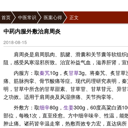
首页
中医常识
医案心得
正文
中药内服外敷治肩周炎
2018-08-15
肩周炎是肩周肌肉、肌腱、滑囊和关节囊等软组织
阻，感受风寒湿邪所致。治宜补益气血，滋养肝肾，宣
内服方：取
秦艽
10g，炙
甘草
3g。将秦艽、炙甘草
痛、筋脉拘挛、骨节酸痛等症。现代药理研究表明，秦
明，甘草中所含的甘草甜素、甘草苷、甘草苷元、异甘
之功效。适用于肩周炎及风湿痹痛、关节拘挛等。
外敷方：取
细辛
80g，
生姜
300g，60度高粱白
部位，每晚1次，直至痊愈。方中细辛味辛、性温，能
肿止痛。诸药皆辛温走窜，热敷而效专力宏，直达病所