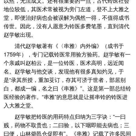
以然，无法成文。还有很重要的一点，古代铃医社会
地位较低，其医术常被视为旁门左道，登不上大雅之
堂，即便治好病也会被误解为偶然一得，不值得成书
传世。因此，没有人愿意为铃医多费笔墨，直到清代
赵学敏出现。
清代赵学敏著有《〈串雅〉内外编》（成书于
1759年），专门记载铃医常用验方验药。赵学敏有一
个亲戚叫赵柏云，是一位铃医，医术高明，远近闻
名。赵学敏与他交谈，发现他有很多真知灼见，于
是“录其所授，重加芟订，存其可济于世者，部居别
白，都成一编，名之曰《串雅》”。这是第一部总结铃
医经验的著作。“串雅”的意思就是让摇串铃的铃医进
入大雅之堂。
赵学敏把铃医的用药特点归纳为三字诀：“一曰
贱，药物不取贵也；二曰验，以下咽即能去病也；三
曰便，山林僻邑仓促即有”。《串雅》记载了许多民间