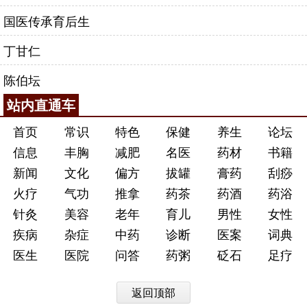
国医传承育后生
丁甘仁
陈伯坛
站内直通车
首页
常识
特色
保健
养生
论坛
信息
丰胸
减肥
名医
药材
书籍
新闻
文化
偏方
拔罐
膏药
刮痧
火疗
气功
推拿
药茶
药酒
药浴
针灸
美容
老年
育儿
男性
女性
疾病
杂症
中药
诊断
医案
词典
医生
医院
问答
药粥
砭石
足疗
返回顶部