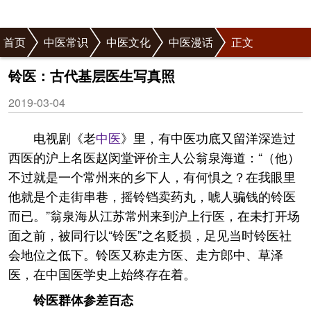
首页
中医常识
中医文化
中医漫话
正文
铃医：古代基层医生写真照
2019-03-04
电视剧《老
中医
》里，有中医功底又留洋深造过
西医的沪上名医赵闵堂评价主人公翁泉海道：“（他）
不过就是一个常州来的乡下人，有何惧之？在我眼里
他就是个走街串巷，摇铃铛卖药丸，唬人骗钱的铃医
而已。”翁泉海从江苏常州来到沪上行医，在未打开场
面之前，被同行以“铃医”之名贬损，足见当时铃医社
会地位之低下。铃医又称走方医、走方郎中、草泽
医，在中国医学史上始终存在着。
铃医群体参差百态