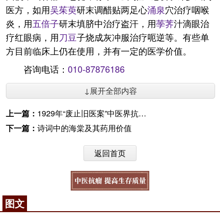
医方，如用
吴茱萸
研末调醋贴两足心
涌泉
穴治疗咽喉
炎，用
五倍子
研末填脐中治疗盗汗，用
荸荠
汁滴眼治
疗红眼病，用
刀豆
子烧成灰冲服治疗呃逆等。有些单
方目前临床上仍在使用，并有一定的医学价值。
咨询电话：
010-87876186
↓展开全部内容
上一篇：
1929年“废止旧医案”中医界抗争始末
下一篇：
诗词中的海棠及其药用价值
返回首页
图文