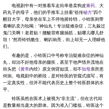
电视剧中有一对推着车走街串巷卖狗皮
膏药
、大
药丸子的母子，他们的手推车上挂着“祖传
秘方
”四个
醒目大字，母亲坐在车上不停地摇铃铛，小铃医则带
着喇叭卖力吆喝：“神仙丸！专治疑难杂症，三丸躲过
鬼门关啊！老君贴！腰酸背疼腿抽筋，贴哪儿哪儿舒
坦！”然而铃铛脆生、喇叭响亮，街上却无一人理睬他
们。
有趣的是，小铃医口中号称专治疑难杂症的神仙
丸，却治不好他母亲的腿疾，甚至于他声情并茂地在
街头把《
黄帝
内经》原文倒背如流，却不
知母
亲所患
何病。电视剧中的桥段，是对铃医的管窥式描写，有
一定真实性，但并不能代表历史上整个铃医群体的水
平。
铃医虽然在医术上被视为“非主流”，但在古代却
是数量相当庞大的群体。因为准入门槛低，铃医这个