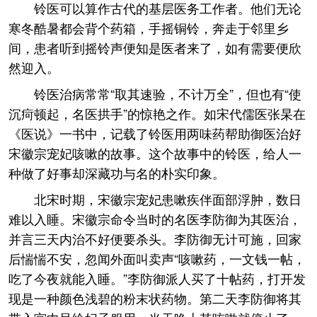
铃医可以算作古代的基层医务工作者。他们无论
寒冬酷暑都会背个药箱，手摇铜铃，奔走于邻里乡
间，患者听到摇铃声便知是医者来了，如有需要便欣
然迎入。
铃医治病常常“取其速验，不计万全”，但也有“使
沉疴顿起，名医拱手”的惊艳之作。如宋代儒医张杲在
《医说》一书中，记载了铃医用两味药帮助御医治好
宋徽宗宠妃咳嗽的故事。这个故事中的铃医，给人一
种做了好事却深藏功与名的朴实印象。
北宋时期，宋徽宗宠妃患嗽疾伴面部浮肿，数日
难以入睡。宋徽宗命令当时的名医李防御为其医治，
并言三天内治不好便要杀头。李防御无计可施，回家
后惴惴不安，忽闻外面叫卖声“咳嗽药，一文钱一帖，
吃了今夜就能入睡。”李防御派人买了十帖药，打开发
现是一种颜色浅碧的粉末状药物。第二天李防御将其