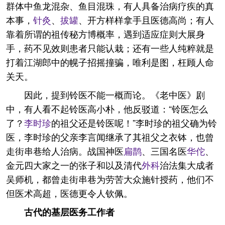
群体中鱼龙混杂、鱼目混珠，有人具备治病疗疾的真
本事，
针灸
、
拔罐
、开方样样拿手且医德高尚；有人
靠着所谓的祖传秘方博概率，遇到适应症则大展身
手，药不见效则患者只能认栽；还有一些人纯粹就是
打着江湖郎中的幌子招摇撞骗，唯利是图，枉顾人命
关天。
因此，提到铃医不能一概而论。《老中医》剧
中，有人看不起铃医高小朴，他反驳道：“铃医怎么
了？
李时珍
的祖父还是铃医呢！”李时珍的祖父确为铃
医，李时珍的父亲李言闻继承了其祖父之衣钵，也曾
走街串巷给人治病。战国神医
扁鹊
、三国名医
华佗
、
金元四大家之一的张子和以及清代
外科
治法集大成者
吴师机，都曾走街串巷为劳苦大众施针授药，他们不
但医术高超，医德更令人钦佩。
古代的基层医务工作者