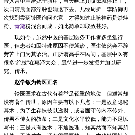
带入宫中呈给妃子服用，当天晚上其咳嗽就停止了，
次日清晨面部浮肿也消退下去。几经周折，李防御再
次找到卖药铃医询问究竟，才得知这止咳神药是炒蚌
粉、
青黛
粉混合而成，如此简单却取效甚好。
现如今，虽然中医的基层医务工作者多坐堂行
医，但患者如因特殊原因不便就诊，医生依然会不辞
劳苦上门为其诊治。正所谓高手在民间，基层中医有
很多“绝技”在惠泽大众，亟待进一步发掘并加以研
究、传承。
赵学敏为铃医正名
铃医医术在古代有着举足轻重的地位，但通常却
没有著作传世，原因主要有以下几点：一是故意隐秘
其术，为了生存挟技以邀财，或者固守传内不传外、
传男不传女的教条；二是文化水平较低，能力不足以
写书；三是只有医术，不通医理，知其然而不知其所