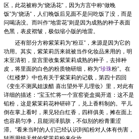
区，此花被称为“烧汤花”，因为方言中称“做晚
饭”为“烧汤”，人们晚饭后见面不是问吃饭了没，而是
问喝汤没。而叫作“地雷花”则是因为成熟的种子表面
色黑，表皮褶皱，极似缩小版的地雷。
还有部分方称紫茉莉为“粉豆”，来源是因为它的
功用。其实，紫茉莉历来就被当作化妆品来用的，明
末至清初，皇宫里收集紫茉莉成熟的种子，去掉种
皮，将里面的白色的粉质物研细，称为“
珍珠
粉”。在
《红楼梦》中也有关于紫茉莉的记载，第四十四回
《变生不测凤姐泼醋 喜出望外平儿理妆》里，对此有
详细的描述：“宝玉忙将一个宣窑瓷盒揭开道：这不是
铅粉，这是紫茉莉花种研碎了，兑上香料制的。平儿
倒在掌上看时，果见轻白红香，四样俱美，摊在面上
也容易匀净，且能润泽肌肤，不似别的粉青重涩
滞。”看来当时的人们已经认识到铅粉对人体有伤害，
转而用纯天然的紫茉莉粉来化妆。