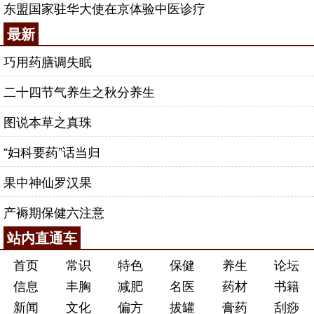
东盟国家驻华大使在京体验中医诊疗
最新
巧用药膳调失眠
二十四节气养生之秋分养生
图说本草之真珠
“妇科要药”话当归
果中神仙罗汉果
产褥期保健六注意
站内直通车
首页
常识
特色
保健
养生
论坛
信息
丰胸
减肥
名医
药材
书籍
新闻
文化
偏方
拔罐
膏药
刮痧