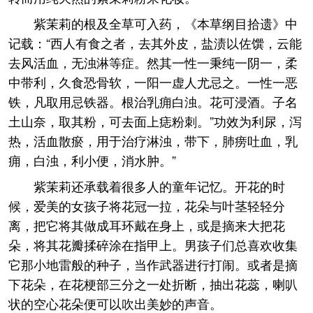
紫茉莉的根及全草可入药，《本草纲目拾遗》中
记载：“西人有食之者，去其外皮，盐渍以佐馔，云能
去风活血，无浊淋等症。然其一性一秉纯一阴一，柔
中带利，久食恐骨软，一阳一虚人尤忌之。一性一恶
铁，凡取用忌铁器。根治乳痈白浊。花可浸酒。子名
土山奈，取其粉，可去面上痣粉刺。”功效为利尿，泻
热，活血散瘀，用于治疗淋浊，带下，肺痨吐血，乳
痈，白浊，利小便，消水肿。”
紫茉莉还承载着很多人的童年记忆。开花的时
候，爱美的女孩子将花冠一拉，花朵与叶茎轻轻分
离，把它将其做成耳环戴在身上，或是摘来大把花
朵，将其花瓣揉碎涂在指甲上。男孩子们总喜欢收集
它那小地雷般的种子，当作武器进行打闹。或者是摘
下花朵，在花梗部三分之一处折断，抽出花蕊，喇叭
状的空心花朵便可以吹出美妙的声音。