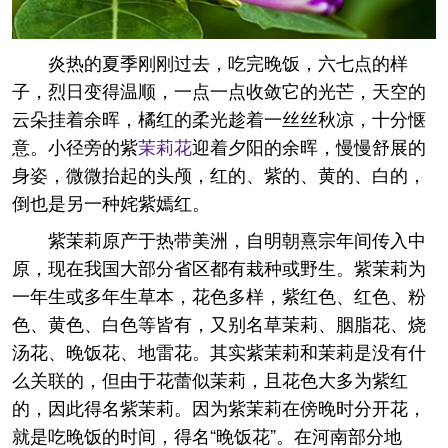
炎热的夏季刚刚过去，吃完晚饭，六七点的样
子，烈日变得温顺，一点一点收敛它的光芒，天空的
云朵挂着余晖，橘红的柔光趁着一丝丝秋凉，十分惬
意。小径旁的紫
茉莉花
迎着夕阳的余晖，慢慢舒展的
身姿，微微抬起的头颅，红的、紫的、黄的、白的，
倒也是另一种姹紫嫣红。
紫茉莉原产于热带美洲，自明朝熹宗年间传入中
原，现在我国大部分省区都有栽种或野生。紫茉莉为
一年生或多年生草本，花色多样，紫红色、红色、粉
色、黄色、白色等皆有，又别名草茉莉、胭脂花、烧
汤花、晚饭花、地雷花。其实紫茉莉和茉莉是没有什
么关联的，但由于花蕾似茉莉，且花色大多为紫红
的，因此得名紫茉莉。因为紫茉莉在傍晚时分开花，
就是吃晚饭的时间，得名“晚饭花”。在河南部分地