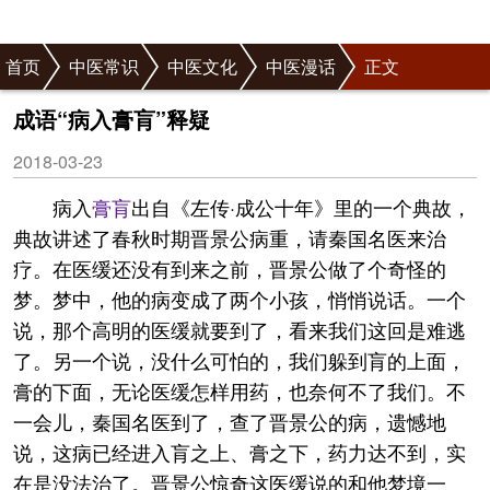
首页
中医常识
中医文化
中医漫话
正文
成语“病入膏肓”释疑
2018-03-23
病入
膏肓
出自《左传·成公十年》里的一个典故，
典故讲述了春秋时期晋景公病重，请秦国名医来治
疗。在医缓还没有到来之前，晋景公做了个奇怪的
梦。梦中，他的病变成了两个小孩，悄悄说话。一个
说，那个高明的医缓就要到了，看来我们这回是难逃
了。另一个说，没什么可怕的，我们躲到肓的上面，
膏的下面，无论医缓怎样用药，也奈何不了我们。不
一会儿，秦国名医到了，查了晋景公的病，遗憾地
说，这病已经进入肓之上、膏之下，药力达不到，实
在是没法治了。晋景公惊奇这医缓说的和他梦境一