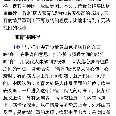
样，视其为神医，放回秦国。不久，晋景公确实因病
重而死。后来“病入膏肓”成为知名度很高的成语，形
容病情严重到了不可救药的程度，比喻事情到了无法
挽回的地步。
“膏肓”指哪里
中医
里，把心尖部少量黄白色脂肪样的东西
叫“膏”，有脂膏的意思。把心脏与膈膜之间的部分
叫“肓”，用现代人体解剖学分析，应该是心脏与包膜
之间的部位。换句话说，“膏肓”应该是人体心包。心
衰时，有的病人会出现心包积液，就是积在心包里
的。中医认为，膏肓之处是人体最里面的部位，病由
表及里，一旦进入这个部位，就无药可医了。从某种
意义上说，外有病属表，病情较轻浅；而内有病属
里，病情较深重。从病情发展的势态上看，外邪由表
及里，是病情渐重的表现，病邪由里出表，是病情渐