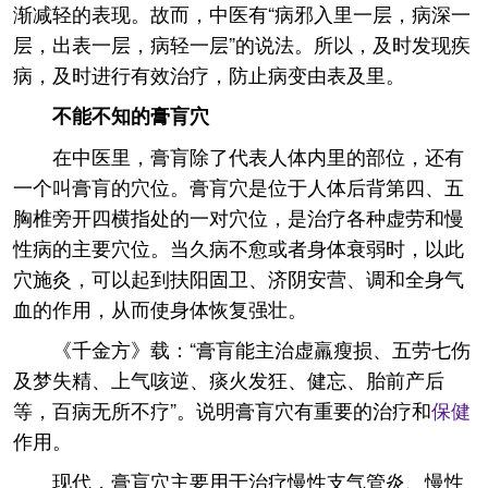
渐减轻的表现。故而，中医有“病邪入里一层，病深一
层，出表一层，病轻一层”的说法。所以，及时发现疾
病，及时进行有效治疗，防止病变由表及里。
不能不知的膏肓穴
在中医里，膏肓除了代表人体内里的部位，还有
一个叫膏肓的穴位。膏肓穴是位于人体后背第四、五
胸椎旁开四横指处的一对穴位，是治疗各种虚劳和慢
性病的主要穴位。当久病不愈或者身体衰弱时，以此
穴施灸，可以起到扶阳固卫、济阴安营、调和全身气
血的作用，从而使身体恢复强壮。
《千金方》载：“膏肓能主治虚羸瘦损、五劳七伤
及梦失精、上气咳逆、痰火发狂、健忘、胎前产后
等，百病无所不疗”。说明膏肓穴有重要的治疗和
保健
作用。
现代，膏肓穴主要用于治疗慢性支气管炎、慢性