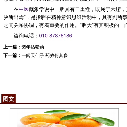
在
中医
藏象学说中，胆具有二重性，既属于六腑，
决断出焉”，是指胆在精神意识思维活动中，具有判断
之间关系协调，有着重要的作用。“胆大”有其积极的一
咨询电话：
010-87876186
上一篇：
猪年话猪药
下一篇：
一阙天仙子 药效何其多
图文