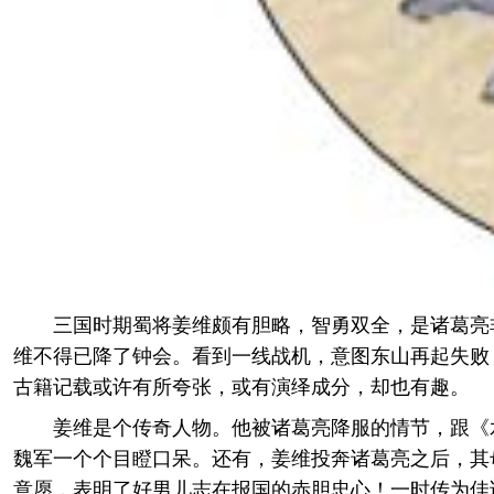
三国时期蜀将姜维颇有胆略，智勇双全，是诸葛亮
维不得已降了钟会。看到一线战机，意图东山再起失败，
古籍记载或许有所夸张，或有演绎成分，却也有趣。
姜维是个传奇人物。他被诸葛亮降服的情节，跟《
魏军一个个目瞪口呆。还有，姜维投奔诸葛亮之后，其母
意愿，表明了好男儿志在报国的赤胆忠心！一时传为佳