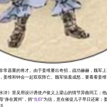
非常器重的将才。由于姜维屡出奇招，战功赫赫，魏军上
姜维和钟会一起双双阵亡。魏军恼羞成怒，要看看姜维“
水浒》里吴用设计诱使卢俊义上梁山的情节异曲同工；他
“身在冀州”，捎“
当归
”为信，意在催促儿子早日还家；
话。