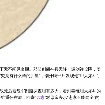
下无不闻风丧胆。邓艾剑阁神兵天降，逼刘禅投降，姜
究竟有什么样的胆量”，剖开腹部后发现他“胆大如斗”。
战死后被魏军剖腹探查胆有多大，看到姜维胆大如斗的
姜维重任在肩，回寄“
远志
”对母亲表示“忠孝不能两全”的