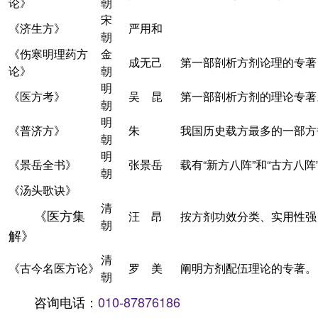
论》
朝
宋
《济生方》
严用和
朝
《伤寒明理药方
金
成无己
第一部剖析方剂论理的专著
论》
朝
明
《医方考》
吴 昆
第一部剖析方剂的理论专著
朝
明
《普济方》
朱
我国历史载方最多的一部方书
朝
明
《景岳全书》
张景岳
载有“新方八阵”和“古方八阵
朝
《
汤头歌诀
》
清
《医方集
汪 昂
按方剂功效分类、实用性强
朝
解》
清
《古今名医方论》
罗 美
阐明方剂配伍理论的专著。
朝
咨询电话：
010-87876186