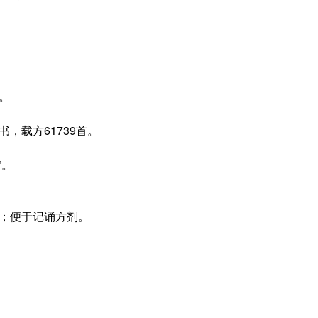
。
，载方61739首。
”。
；便于记诵方剂。