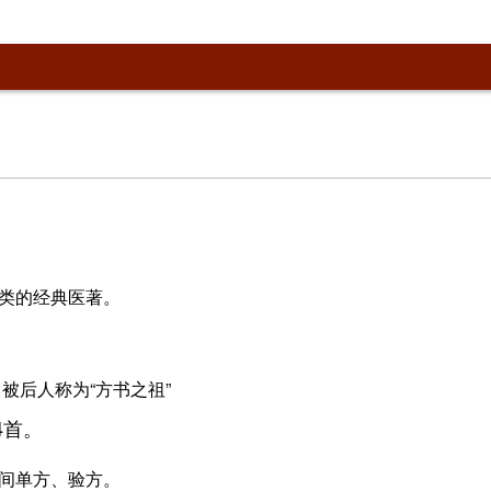
类的经典医著。
被后人称为“方书之祖”
4首。
间单方、验方。