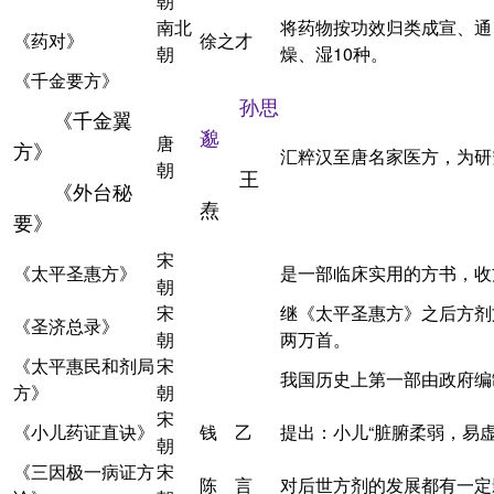
朝
南北
将药物按功效归类成宣、通
《药对》
徐之才
朝
燥、湿10种。
《千金要方》
孙思
《千金翼
邈
唐
方》
汇粹汉至唐名家医方，为研
朝
王
《外台秘
焘
要》
宋
《太平圣惠方》
是一部临床实用的方书，收方
朝
宋
继《太平圣惠方》之后方剂
《圣济总录》
朝
两万首。
《太平惠民和剂局
宋
我国历史上第一部由政府编
方》
朝
宋
《小儿药证直诀》
钱 乙
提出：小儿“脏腑柔弱，易
朝
《三因极一病证方
宋
陈 言
对后世方剂的发展都有一定