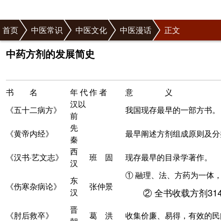
首页
中医常识
中医文化
中医漫话
正文
中药方剂的发展简史
书 名
年 代
作 者
意 义
汉以
《五十二病方》
我国现存最早的一部方书。
前
先
《
黄帝
内经》
最早阐述方剂组成原则及分
秦
西
《汉书·艺文志》
班 固
现存最早的目录学著作。
汉
① 融理、法、方药为一体，
东
《
伤寒杂病论
》
张仲景
② 全书收载方剂31
汉
晋
《肘后救卒》
葛 洪
收集价廉、易得，有效的民