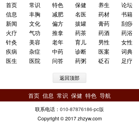
首页
常识
特色
保健
养生
论坛
信息
丰胸
减肥
名医
药材
书籍
新闻
文化
偏方
拔罐
膏药
刮痧
火疗
气功
推拿
药茶
药酒
药浴
针灸
美容
老年
育儿
男性
女性
疾病
杂症
中药
诊断
医案
词典
医生
医院
问答
药粥
砭石
足疗
返回顶部
首页
信息
常识
保健
特色
导航
联系电话：
010-87876186
-
pc版
Copyright © 2017 zhzyw.com