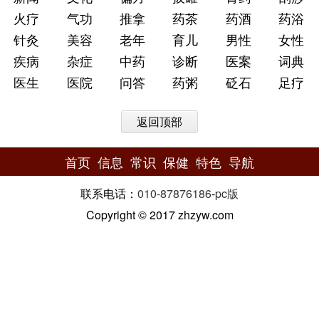
火疗
气功
推拿
药茶
药酒
药浴
针灸
美容
老年
育儿
男性
女性
疾病
杂症
中药
诊断
医案
词典
医生
医院
问答
药粥
砭石
足疗
返回顶部
首页
信息
常识
保健
特色
导航
联系电话：
010-87876186
-
pc版
Copyright © 2017 zhzyw.com