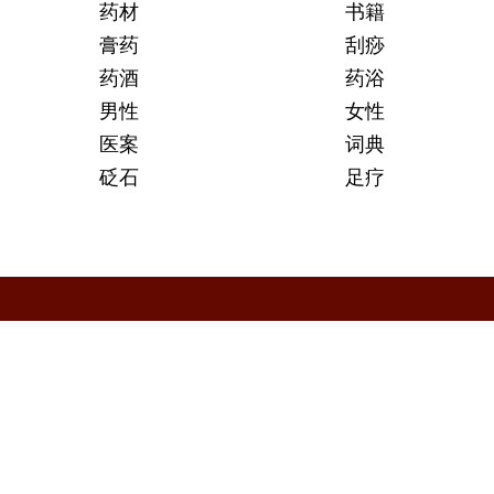
药材
书籍
膏药
刮痧
药酒
药浴
男性
女性
医案
词典
砭石
足疗