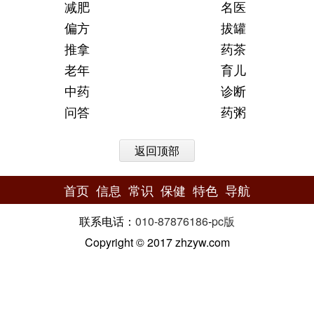
减肥
名医
偏方
拔罐
推拿
药茶
老年
育儿
中药
诊断
问答
药粥
返回顶部
首页
信息
常识
保健
特色
导航
联系电话：
010-87876186
-
pc版
Copyright © 2017 zhzyw.com