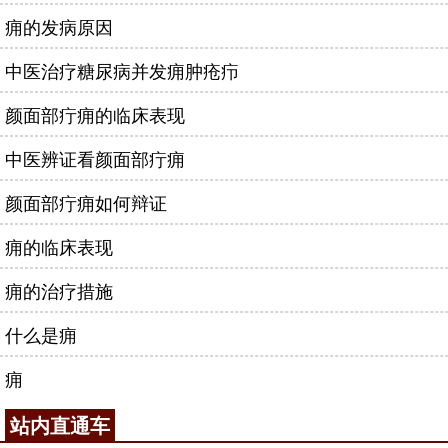
痈的发病原因
中医治疗糖尿病并发痈肿疮疖
颜面部疔痈的临床表现
中医辨证看颜面部疔痈
颜面部疔痈如何辩证
痈的临床表现
痈的治疗措施
什么是痈
痈
站内直通车