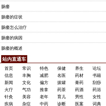
肠瘘
肠瘘的症状
肠瘘怎么治疗
肠瘘的病因
肠瘘的概述
站内直通车
首页
常识
特色
保健
养生
论坛
信息
丰胸
减肥
名医
药材
书籍
新闻
文化
偏方
拔罐
膏药
刮痧
火疗
气功
推拿
药茶
药酒
药浴
针灸
美容
老年
育儿
男性
女性
疾病
杂症
中药
诊断
医案
词典