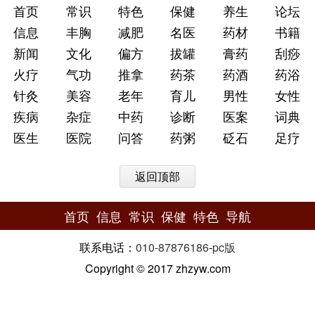
首页
常识
特色
保健
养生
论坛
信息
丰胸
减肥
名医
药材
书籍
新闻
文化
偏方
拔罐
膏药
刮痧
火疗
气功
推拿
药茶
药酒
药浴
针灸
美容
老年
育儿
男性
女性
疾病
杂症
中药
诊断
医案
词典
医生
医院
问答
药粥
砭石
足疗
返回顶部
首页
信息
常识
保健
特色
导航
联系电话：
010-87876186
-
pc版
Copyright © 2017 zhzyw.com