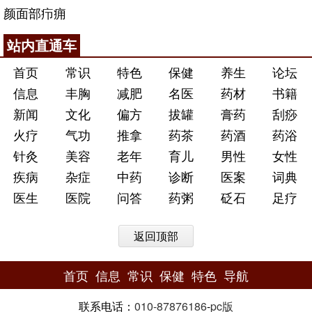
颜面部疖痈
站内直通车
首页
常识
特色
保健
养生
论坛
信息
丰胸
减肥
名医
药材
书籍
新闻
文化
偏方
拔罐
膏药
刮痧
火疗
气功
推拿
药茶
药酒
药浴
针灸
美容
老年
育儿
男性
女性
疾病
杂症
中药
诊断
医案
词典
医生
医院
问答
药粥
砭石
足疗
返回顶部
首页
信息
常识
保健
特色
导航
联系电话：
010-87876186
-
pc版