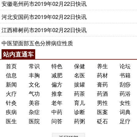
安徽亳州药市2019年02月22日快讯
河北安国药市2019年02月22日快讯
江西樟树药市2019年02月22日快讯
中医望面部五色分辨病症性质
站内直通车
首页
常识
特色
保健
养生
论坛
信息
丰胸
减肥
名医
药材
书籍
新闻
文化
偏方
拔罐
膏药
刮痧
火疗
气功
推拿
药茶
药酒
药浴
针灸
美容
老年
育儿
男性
女性
疾病
杂症
中药
诊断
医案
词典
医生
医院
问答
药粥
砭石
足疗