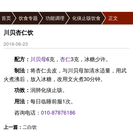
首页
饮食专题
功能调理
化痰止咳饮食
正文
川贝杏仁饮
2016-06-23
川贝母
6克，
杏仁
3克，冰糖少许。
配方：
将杏仁去皮，与川贝母加清水适量，用武
制法：
火煮沸后，放入冰糖，改用文火煮30分钟。
润肺化痰止咳。
功效：
每日临睡前服1次。
用法：
咨询电话：
010-87876186
上一篇：
二白饮