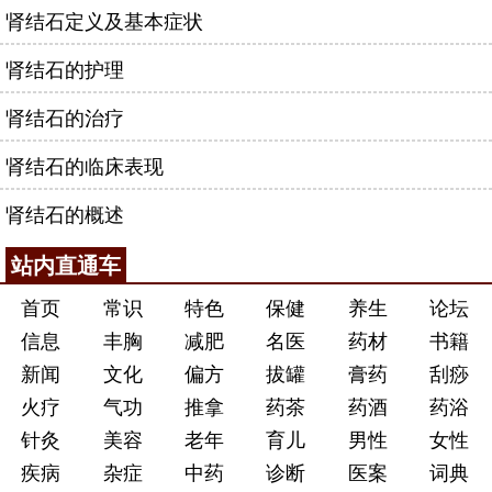
肾结石定义及基本症状
肾结石的护理
肾结石的治疗
肾结石的临床表现
肾结石的概述
站内直通车
首页
常识
特色
保健
养生
论坛
信息
丰胸
减肥
名医
药材
书籍
新闻
文化
偏方
拔罐
膏药
刮痧
火疗
气功
推拿
药茶
药酒
药浴
针灸
美容
老年
育儿
男性
女性
疾病
杂症
中药
诊断
医案
词典