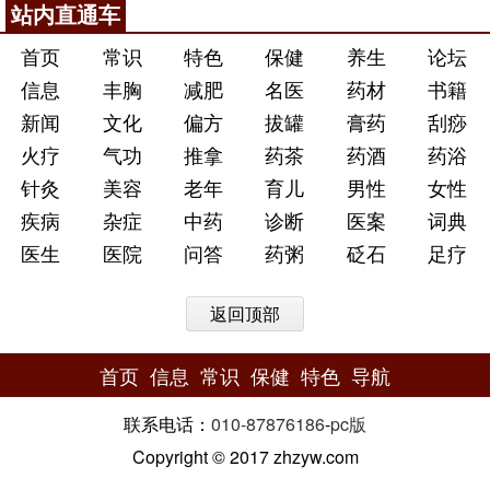
站内直通车
首页
常识
特色
保健
养生
论坛
信息
丰胸
减肥
名医
药材
书籍
新闻
文化
偏方
拔罐
膏药
刮痧
火疗
气功
推拿
药茶
药酒
药浴
针灸
美容
老年
育儿
男性
女性
疾病
杂症
中药
诊断
医案
词典
医生
医院
问答
药粥
砭石
足疗
返回顶部
首页
信息
常识
保健
特色
导航
联系电话：
010-87876186
-
pc版
Copyright © 2017 zhzyw.com