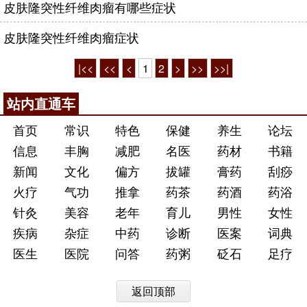
皮肤隆突性纤维肉瘤有哪些症状
皮肤隆突性纤维肉瘤症状
|<<
<<
<
1
2
>
>>
>>|
站内直通车
首页
常识
特色
保健
养生
论坛
信息
丰胸
减肥
名医
药材
书籍
新闻
文化
偏方
拔罐
膏药
刮痧
火疗
气功
推拿
药茶
药酒
药浴
针灸
美容
老年
育儿
男性
女性
疾病
杂症
中药
诊断
医案
词典
医生
医院
问答
药粥
砭石
足疗
返回顶部