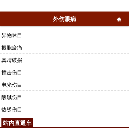
外伤眼病
异物眯目
振胞瘀痛
真睛破损
撞击伤目
电光伤目
酸碱伤目
热烫伤目
站内直通车