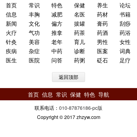
首页
常识
特色
保健
养生
论坛
信息
丰胸
减肥
名医
药材
书籍
新闻
文化
偏方
拔罐
膏药
刮痧
火疗
气功
推拿
药茶
药酒
药浴
针灸
美容
老年
育儿
男性
女性
疾病
杂症
中药
诊断
医案
词典
医生
医院
问答
药粥
砭石
足疗
返回顶部
首页
信息
常识
保健
特色
导航
联系电话：
010-87876186
-
pc版
Copyright © 2017 zhzyw.com