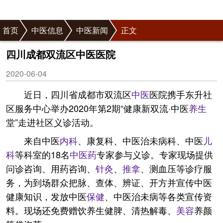
首页
中医信息
中医新闻
正文
四川成都双流区中医医院
2020-06-04
近日，四川省成都市双流区
中医
医院携手东升社
区服务中心举办2020年第2期“健康新双流·中医
养生
堂”走进社区义诊活动。
来自中医
内科
、康复科、中医治未病科、中医
儿
科
等科室的18名
中医药
专家参与义诊。专家现场提供
问诊咨询、用药咨询、
针灸
、
推拿
、测血压等诊疗服
务，为到场群众把脉、查体、辨证、开方并宣传中医
健康知识，发放中医
保健
、中医治未病等各类宣传资
料。现场还免费赠饮养生健脾、清热解毒、
美容
养颜