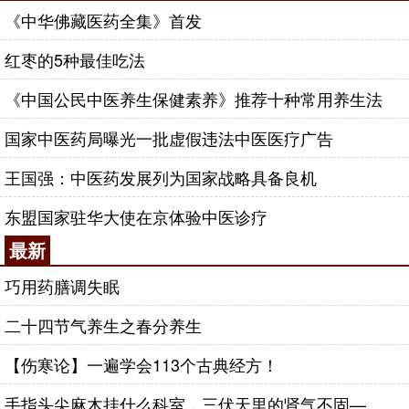
《中华佛藏医药全集》首发
红枣的5种最佳吃法
《中国公民中医养生保健素养》推荐十种常用养生法
国家中医药局曝光一批虚假违法中医医疗广告
王国强：中医药发展列为国家战略具备良机
东盟国家驻华大使在京体验中医诊疗
最新
巧用药膳调失眠
二十四节气养生之春分养生
【伤寒论】一遍学会113个古典经方！
手指头尖麻木挂什么科室，三伏天里的肾气不固——肾合jjn