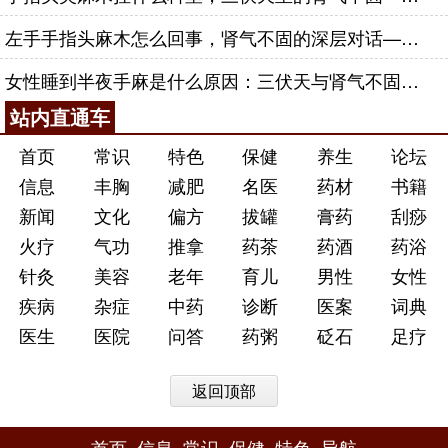
左手手指头麻木怎么回事，肾气不固的深层对话——肾合jjn
女性睡到半夜手麻是什么原因：三伏天与肾气不固的深层对话
站内直通车
首页
常识
特色
保健
养生
论坛
信息
丰胸
减肥
名医
药材
书籍
新闻
文化
偏方
拔罐
膏药
刮痧
火疗
气功
推拿
药茶
药酒
药浴
针灸
美容
老年
育儿
男性
女性
疾病
杂症
中药
诊断
医案
词典
医生
医院
问答
药粥
砭石
足疗
返回顶部
首页
信息
常识
保健
特色
导航