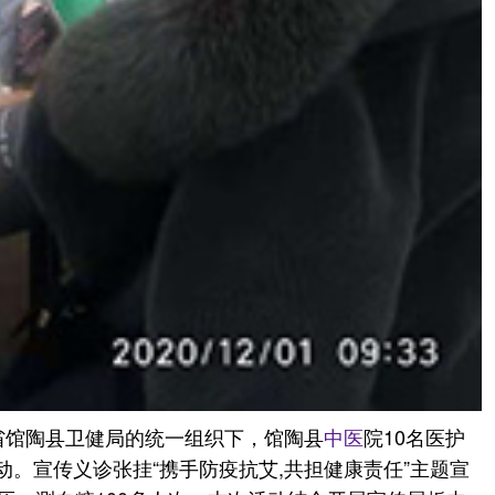
北省馆陶县卫健局的统一组织下，馆陶县
中医
院10名医护
。宣传义诊张挂“携手防疫抗艾,共担健康责任”主题宣