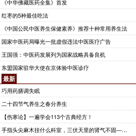
《中华佛藏医药全集》首发
红枣的5种最佳吃法
《中国公民中医养生保健素养》推荐十种常用养生法
国家中医药局曝光一批虚假违法中医医疗广告
王国强：中医药发展列为国家战略具备良机
东盟国家驻华大使在京体验中医诊疗
最新
巧用药膳调失眠
二十四节气养生之春分养生
【伤寒论】一遍学会113个古典经方！
手指头尖麻木挂什么科室，三伏天里的肾气不固——肾合jjn