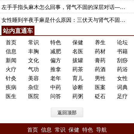
左手手指头麻木怎么回事，肾气不固的深层对话——肾合jjn
女性睡到半夜手麻是什么原因：三伏天与肾气不固的深层对话
站内直通车
首页
常识
特色
保健
养生
论坛
信息
丰胸
减肥
名医
药材
书籍
新闻
文化
偏方
拔罐
膏药
刮痧
火疗
气功
推拿
药茶
药酒
药浴
针灸
美容
老年
育儿
男性
女性
疾病
杂症
中药
诊断
医案
词典
医生
医院
问答
药粥
砭石
足疗
返回顶部
首页
信息
常识
保健
特色
导航