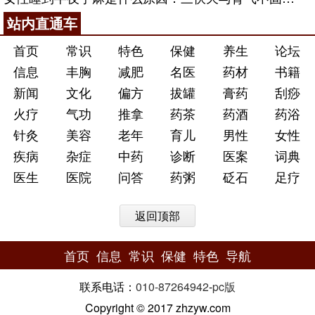
站内直通车
首页
常识
特色
保健
养生
论坛
信息
丰胸
减肥
名医
药材
书籍
新闻
文化
偏方
拔罐
膏药
刮痧
火疗
气功
推拿
药茶
药酒
药浴
针灸
美容
老年
育儿
男性
女性
疾病
杂症
中药
诊断
医案
词典
医生
医院
问答
药粥
砭石
足疗
返回顶部
首页
信息
常识
保健
特色
导航
联系电话：
010-87264942
-
pc版
Copyright © 2017 zhzyw.com