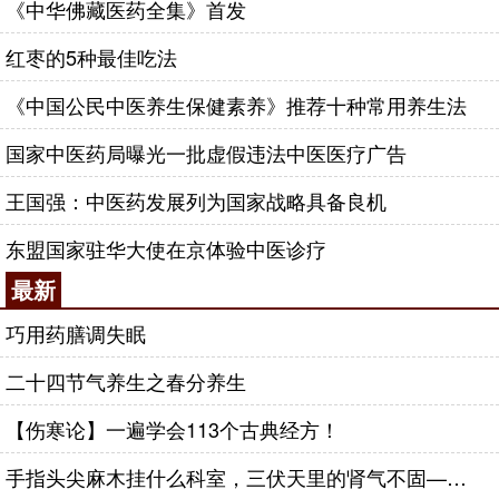
《中华佛藏医药全集》首发
红枣的5种最佳吃法
《中国公民中医养生保健素养》推荐十种常用养生法
国家中医药局曝光一批虚假违法中医医疗广告
王国强：中医药发展列为国家战略具备良机
东盟国家驻华大使在京体验中医诊疗
最新
巧用药膳调失眠
二十四节气养生之春分养生
【伤寒论】一遍学会113个古典经方！
手指头尖麻木挂什么科室，三伏天里的肾气不固——肾合jjn