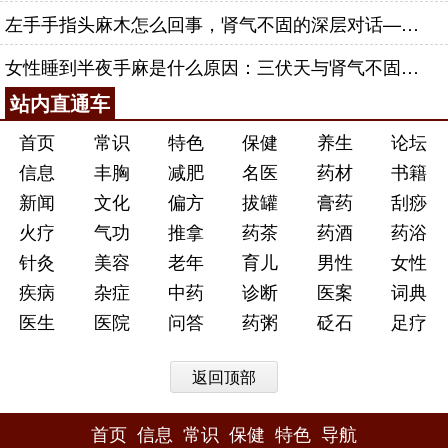
左手手指头麻木怎么回事，肾气不固的深层对话——肾合jjn
女性睡到半夜手麻是什么原因：三伏天与肾气不固的深层对话
站内直通车
首页
常识
特色
保健
养生
论坛
信息
丰胸
减肥
名医
药材
书籍
新闻
文化
偏方
拔罐
膏药
刮痧
火疗
气功
推拿
药茶
药酒
药浴
针灸
美容
老年
育儿
男性
女性
疾病
杂症
中药
诊断
医案
词典
医生
医院
问答
药粥
砭石
足疗
返回顶部
首页
信息
常识
保健
特色
导航