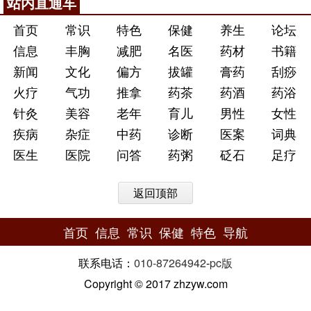
站内直通车
首页
常识
特色
保健
养生
论坛
信息
丰胸
减肥
名医
药材
书籍
新闻
文化
偏方
拔罐
膏药
刮痧
火疗
气功
推拿
药茶
药酒
药浴
针灸
美容
老年
育儿
男性
女性
疾病
杂症
中药
诊断
医案
词典
医生
医院
问答
药粥
砭石
足疗
返回顶部
首页
信息
常识
保健
特色
导航
联系电话：
010-87264942
-
pc版
Copyright © 2017 zhzyw.com