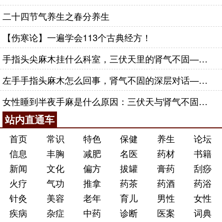
二十四节气养生之春分养生
【伤寒论】一遍学会113个古典经方！
手指头尖麻木挂什么科室，三伏天里的肾气不固——肾合jjn
左手手指头麻木怎么回事，肾气不固的深层对话——肾合jjn
女性睡到半夜手麻是什么原因：三伏天与肾气不固的深层对话
站内直通车
首页
常识
特色
保健
养生
论坛
信息
丰胸
减肥
名医
药材
书籍
新闻
文化
偏方
拔罐
膏药
刮痧
火疗
气功
推拿
药茶
药酒
药浴
针灸
美容
老年
育儿
男性
女性
疾病
杂症
中药
诊断
医案
词典