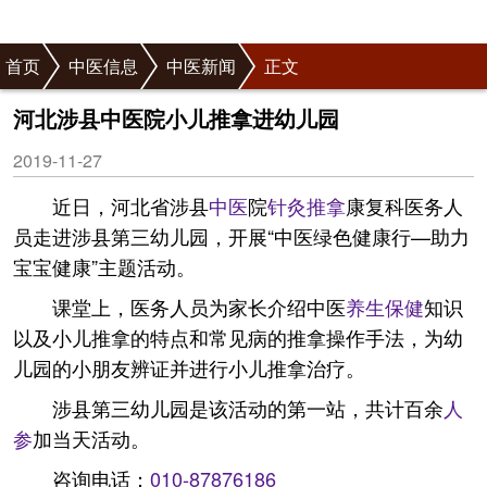
首页
中医信息
中医新闻
正文
河北涉县中医院小儿推拿进幼儿园
2019-11-27
近日，河北省涉县
中医
院
针灸
推拿
康复科医务人
员走进涉县第三幼儿园，开展“中医绿色健康行—助力
宝宝健康”主题活动。
课堂上，医务人员为家长介绍中医
养生
保健
知识
以及小儿推拿的特点和常见病的推拿操作手法，为幼
儿园的小朋友辨证并进行小儿推拿治疗。
涉县第三幼儿园是该活动的第一站，共计百余
人
参
加当天活动。
咨询电话：
010-87876186