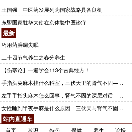
王国强：中医药发展列为国家战略具备良机
东盟国家驻华大使在京体验中医诊疗
最新
巧用药膳调失眠
二十四节气养生之春分养生
【伤寒论】一遍学会113个古典经方！
手指头尖麻木挂什么科室，三伏天里的肾气不固——肾合jjn
左手手指头麻木怎么回事，肾气不固的深层对话——肾合jjn
女性睡到半夜手麻是什么原因：三伏天与肾气不固的深层对话
站内直通车
首页
常识
特色
保健
养生
论坛