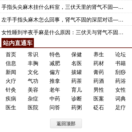
手指头尖麻木挂什么科室，三伏天里的肾气不固——肾合jjn
左手手指头麻木怎么回事，肾气不固的深层对话——肾合jjn
女性睡到半夜手麻是什么原因：三伏天与肾气不固的深层对话
站内直通车
首页
常识
特色
保健
养生
论坛
信息
丰胸
减肥
名医
药材
书籍
新闻
文化
偏方
拔罐
膏药
刮痧
火疗
气功
推拿
药茶
药酒
药浴
针灸
美容
老年
育儿
男性
女性
疾病
杂症
中药
诊断
医案
词典
医生
医院
问答
药粥
砭石
足疗
返回顶部