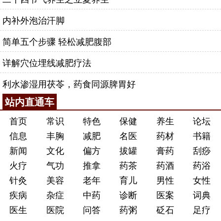
内补外泡治汗脚
简单五个步骤 轻松减肥腹部
详解穴位埋线减肥疗法
利水渗湿用茯苓，药食同源脾胃好
站内直通车
首页
常识
特色
保健
养生
论坛
信息
丰胸
减肥
名医
药材
书籍
新闻
文化
偏方
拔罐
膏药
刮痧
火疗
气功
推拿
药茶
药酒
药浴
针灸
美容
老年
育儿
男性
女性
疾病
杂症
中药
诊断
医案
词典
医生
医院
问答
药粥
砭石
足疗