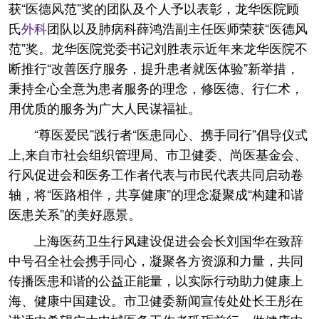
获“医德风范”奖的团队及个人予以表彰，龙华医院顾
氏
外科
团队以及肺病科薛鸿浩副主任医师荣获“医德风
范”奖。龙华医院党委书记刘胜表示近年来龙华医院不
断推行“改善医疗服务，提升患者就医体验”新举措，
秉持全心全意为患者服务的理念，修医德、行仁术，
用优质的服务为广大人民谋福祉。
“尊医爱民”践行者“医患同心、携手同行”倡导仪式
上,来自市社会组织管理局、市卫健委、尚医基金会、
行风促进会和医务工作者代表与市民代表共同启动卷
轴，将“医路相伴，共享健康”的理念凝聚成“构建和谐
医患关系”的美好愿景。
上海医药卫生行风建设促进会会长刘国华在致辞
中号召全社会携手同心，凝聚各方资源和力量，共同
传播医患和谐的公益正能量，以实际行动助力健康上
海、健康中国建设。市卫健委新闻宣传处处长王彤在