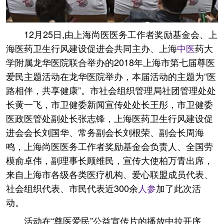
12月25日,由上海尚医医务工作者奖励基金会、上
海医药卫生行风建设促进会共同主办、上海
中医
药大
学附属龙华医院联合举办的2018年上海市第七届尊医
爱民主题活动在龙华医院举办，本届活动的主题为“医
路相伴，共享健康”。市社会组织管理局社团管理处处
长黄一飞，市卫健委新闻宣传处处长王彤，市卫健委
医政医管处副处长张志锋，上海医药卫生行风建设促
进会会长刘国华、常务副会长刘根荣、副会长周海
鸣，上海尚医医务工作者奖励基金会负责人、全国劳
模俞卓伟，副理事长顾维民，宣传大使柏万青出席，
来自上海市各级各类医疗机构、爱心联盟成员代表、
社会组织代表、市民代表近300余
人参
加了此次活
动。
活动在“尊医爱民”公益宣传片的播放中拉开序