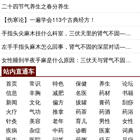
二十四节气养生之春分养生
【伤寒论】一遍学会113个古典经方！
手指头尖麻木挂什么科室，三伏天里的肾气不固——肾合jjn
左手手指头麻木怎么回事，肾气不固的深层对话——肾合jjn
女性睡到半夜手麻是什么原因：三伏天与肾气不固的深层对话
站内直通车
首页
常识
特色
保健
养生
论坛
信息
丰胸
减肥
名医
药材
书籍
新闻
文化
偏方
拔罐
膏药
刮痧
火疗
气功
推拿
药茶
药酒
药浴
针灸
美容
老年
育儿
男性
女性
疾病
杂症
中药
诊断
医案
词典
医生
医院
问答
药粥
砭石
足疗