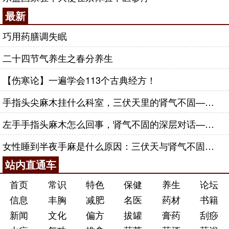
最新
巧用药膳调失眠
二十四节气养生之春分养生
【伤寒论】一遍学会113个古典经方！
手指头尖麻木挂什么科室，三伏天里的肾气不固——肾合jjn
左手手指头麻木怎么回事，肾气不固的深层对话——肾合jjn
女性睡到半夜手麻是什么原因：三伏天与肾气不固的深层对话
站内直通车
首页
常识
特色
保健
养生
论坛
信息
丰胸
减肥
名医
药材
书籍
新闻
文化
偏方
拔罐
膏药
刮痧