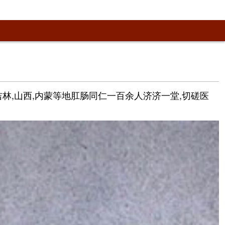
吉林,山西,内蒙等地肛肠同仁一百余人济济一堂,切磋医