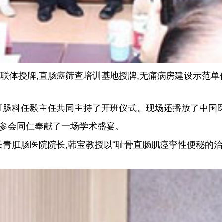
院医联体授牌,直肠癌筛查培训基地授牌,无痛病房建设示范
;肛肠科任毅主任共同主持了开班仪式。现场还播放了中国
给参会同仁奉献了一场学术盛宴。
长青肛肠医院院长,韩宝教授以“耻骨直肠肌痉挛性便秘的治