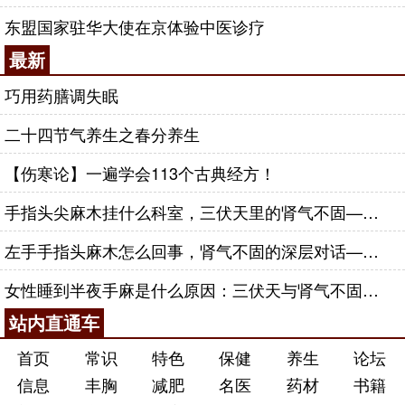
东盟国家驻华大使在京体验中医诊疗
最新
巧用药膳调失眠
二十四节气养生之春分养生
【伤寒论】一遍学会113个古典经方！
手指头尖麻木挂什么科室，三伏天里的肾气不固——肾合jjn
左手手指头麻木怎么回事，肾气不固的深层对话——肾合jjn
女性睡到半夜手麻是什么原因：三伏天与肾气不固的深层对话
站内直通车
首页
常识
特色
保健
养生
论坛
信息
丰胸
减肥
名医
药材
书籍