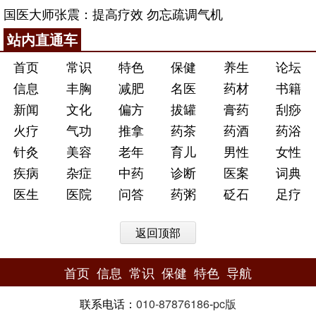
国医大师张震：提高疗效 勿忘疏调气机
站内直通车
首页
常识
特色
保健
养生
论坛
信息
丰胸
减肥
名医
药材
书籍
新闻
文化
偏方
拔罐
膏药
刮痧
火疗
气功
推拿
药茶
药酒
药浴
针灸
美容
老年
育儿
男性
女性
疾病
杂症
中药
诊断
医案
词典
医生
医院
问答
药粥
砭石
足疗
返回顶部
首页
信息
常识
保健
特色
导航
联系电话：
010-87876186
-
pc版