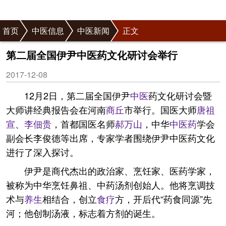
首页
中医信息
中医新闻
正文
第二届全国伊尹中医药文化研讨会举行
2017-12-08
12月2日，第二届全国伊尹
中医
药文化研讨会暨
大师讲经典报告会在河南
商丘
市举行。国医大师
唐祖
宣
、
李佃贵
，首都国医名师
郝万山
，中华
中医药
学会
副会长李俊德等出席，专家学者围绕伊尹中医药文化
进行了深入探讨。
伊尹是商代杰出的政治家、烹饪家、医药学家，
被称为中华烹饪鼻祖、中药汤剂创始人。他将烹调技
术与
养生
相结合，创立
食疗
方，开后代“药食同源”先
河；他创制汤液，标志着方剂的诞生。