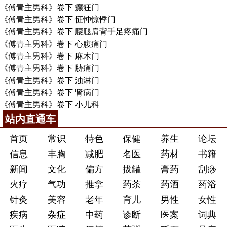
《傅青主男科》卷下 癫狂门
《傅青主男科》卷下 怔忡惊悸门
《傅青主男科》卷下 腰腿肩背手足疼痛门
《傅青主男科》卷下 心腹痛门
《傅青主男科》卷下 麻木门
《傅青主男科》卷下 胁痛门
《傅青主男科》卷下 浊淋门
《傅青主男科》卷下 肾病门
《傅青主男科》卷下 小儿科
站内直通车
首页
常识
特色
保健
养生
论坛
信息
丰胸
减肥
名医
药材
书籍
新闻
文化
偏方
拔罐
膏药
刮痧
火疗
气功
推拿
药茶
药酒
药浴
针灸
美容
老年
育儿
男性
女性
疾病
杂症
中药
诊断
医案
词典