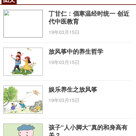
本市各专业学术团体任职。其中包括中华医学会消化
丁甘仁：倡寒温经时统一 创近
病学分会常务委员，中华医学会感染病学分会常务委
代中医教育
员，中华医学会肝病学分会常务委员，天津市医学会
消化病学分会主任委员，天津市医学会感染病学分会
19年03月15日
主任委员，天津市医学会肝病学分会主任委员，天津
影像技术研究会副会长。
放风筝中的养生哲学
天津市肝病医学研究所设立于我院，医院被国家
19年03月15日
中医药管理局列为国家中西医结合传染病临床基地、
国家中医药防治新发、突发传染病重点研究室、国家
中医科研（病毒分子生物学）二级实验室，被天津市
娱乐养生之放风筝
卫生局列为天津市中西医结合传染病临床基地。
19年03月15日
医院被卫生部、国家中医药管理局、总后勤部评
为全国中医示范单位。
2011年经市卫生局批准建立天津市肝病医学研究
孩子“人小脚大”真的和身高有
所。目前主要在病毒性肝炎和肝癌领域进行研究，研
关？