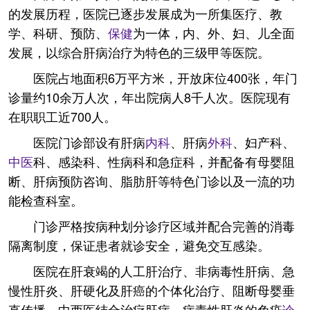
的发展历程，医院已逐步发展成为一所集医疗、教
学、科研、预防、
保健
为一体，内、外、妇、儿全面
发展，以综合肝病治疗为特色的三级甲等医院。
医院占地面积6万平方米，开放床位400张，年门
诊量约10余万人次，年出院病人8千人次。医院现有
在职职工近700人。
医院门诊部设有肝病
内科
、肝病
外科
、妇产科、
中医
科、感染科、性病科和急症科，并配备有母婴阻
断、肝病预防咨询、脂肪肝等特色门诊以及一流的功
能检查科室。
门诊严格按病种划分诊疗区域并配合完善的消毒
隔离制度，保证患者就诊安全，避免交互感染。
医院在肝衰竭的人工肝治疗、非病毒性肝病、急
慢性肝炎、肝硬化及肝癌的个体化治疗、阻断母婴垂
直传播、中西医结合治疗肝病、病毒性肝炎的免疫
诊