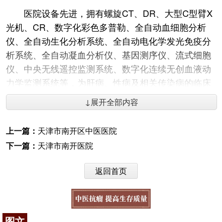
医院设备先进，拥有螺旋CT、DR、大型C型臂X
光机、CR、数字化彩色多普勒、全自动血细胞分析
仪、全自动生化分析系统、全自动电化学发光免疫分
析系统、全自动凝血分析仪、基因测序仪、流式细胞
仪、中央无线遥控监测系统、数字化连续无创血液动
力学监测系统等，为肝病、性病及相关传染病的临床
影象、介入治疗、血液净化、心电诊断等提供技术支
↓展开全部内容
持。依托先进设备和技术，医院可开展微波、射频、
冷冻消融、TACE、PEI以及外科手术切除部分肝脏等
上一篇：
天津市南开区中医医院
系列肝癌治疗方法。
下一篇：
天津市南开医院
医院拥有高级职称的专业技术人员80人。专业技
术人员中有博士学位8人，硕士学位60人。
返回首页
医院是天津医科大学、天津
中医药
大学、天津武
警医学院、第四军医大学的教学医院，有硕士生导师
25人，教授、副教授32人。医院有多名专家在全国及
图文