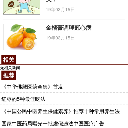
究水平达国际领先。研究所的建立不仅完善了医院
19年03月15日
医、教、研的发展模式，也使医院在基础研究领域开
拓了广阔的空间，构建了“转化医学”的研究思路。
金橘膏调理冠心病
近年来医院全体干部职工圆满地完成了抗击
19年03月15日
SARS、奥运反恐，支援四川青海地震医疗队，支援
新疆、安徽、河南应对麻疹、手足口病疫情医疗队工
作，充分展示了医院公共卫生应急突发事件的处置能
相关
力。
无相关新闻
医院以“综合发展，专科特色”为战略，以人才队
推荐
伍建设为基础，以学科发展和科技进步为手段，以科
《中华佛藏医药全集》首发
学管理为保障。坚持临床与科研教学并重，努力把医
院建成专科优势鲜明、特色突出、疗效显著、管理规
红枣的5种最佳吃法
范、服务一流、科研实力雄厚，具有一定规模的，立
《中国公民中医养生保健素养》推荐十种常用养生法
足环渤海，辐射华北地区的以综合肝病治疗为特色的
现代化专科医院。
国家中医药局曝光一批虚假违法中医医疗广告