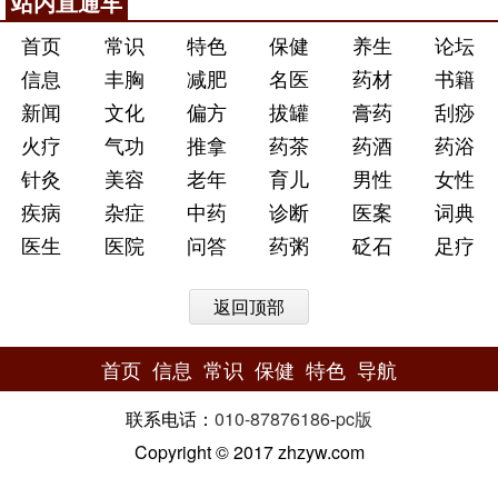
站内直通车
首页
常识
特色
保健
养生
论坛
信息
丰胸
减肥
名医
药材
书籍
新闻
文化
偏方
拔罐
膏药
刮痧
火疗
气功
推拿
药茶
药酒
药浴
针灸
美容
老年
育儿
男性
女性
疾病
杂症
中药
诊断
医案
词典
医生
医院
问答
药粥
砭石
足疗
返回顶部
首页
信息
常识
保健
特色
导航
联系电话：
010-87876186
-
pc版
Copyright © 2017 zhzyw.com