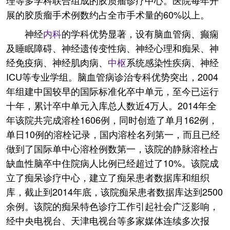
理等多学科联合组成的胶质瘤诊疗中心。医院每年开
展的胶质瘤手术例数约占全市手术量的60%以上。
神经
内科
的学科优势显著，设有脑血管病、癫痫
及睡眠障碍、神经遗传变性病、神经心理和痴呆、神
经免疫病、神经肌肉病、
中枢
系统感染性疾病、神经
ICU等专业学组。脑血管病诊治专科优势突出，2004
年组建中国较早的国际标准化卒中单元，至今已运行
十年，累计卒中单元入库总人数近4万人。2014年全
年该院共完成溶栓1606例，同时创造了单月162例，
单日10例的溶栓记录，国内溶栓名列第一，而且已经
做到了国际单中心溶栓例数第一，该院的静脉溶栓占
缺血性脑卒中住院病人比例已经超过了10%。该院成
立了痴呆诊疗中心，建立了痴呆患者数据库和组织
库，截止到2014年底，该院痴呆患者数据库达到2500
余例。该院的痴呆特色诊疗工作引起社会广泛影响，
经中央电视台、天津电视台等多家媒体连续多次报