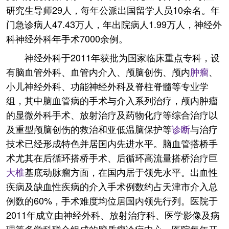
研究生导师29人，每年公派出国留学人员10余名。年
门急诊病人47.43万人，年出院病人1.99万人，神经外
科神经外科年手术7000余例。
神经外科于2011年获批为国家临床重点专科，设
有脑血管外科、血管内介入、颅脑创伤、颅内
肿瘤
、
小儿神经外科、功能神经外科及脊柱脊髓等专业学
组，其中脑血管病的手术与介入系列治疗，颅内肿瘤
的显微外科手术、放射治疗及药物化疗等综合治疗以
及重型颅脑创伤的救治和亚低温脑保护等
诊断
与治疗
技术已经形成特色并居国内先进水平。脑血管搭桥手
术尤其在后循环搭桥手术、后循环高流量搭桥治疗巨
大椎
基底动脉瘤方面，在国内居于领先水平。出血性
疾病及缺血性疾病的介入手术例数约占天津市介入总
例数的60%，手术难度均位居国内领先行列。医院于
2011年成立由神经外科、放射治疗科、医学影像及病