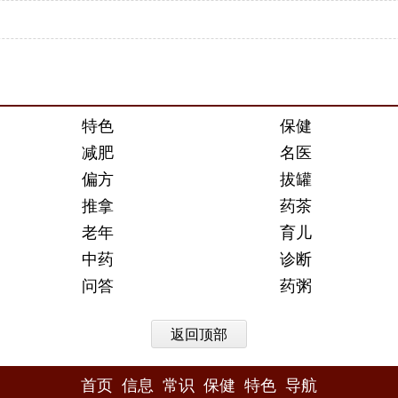
特色
保健
减肥
名医
偏方
拔罐
推拿
药茶
老年
育儿
中药
诊断
问答
药粥
返回顶部
首页
信息
常识
保健
特色
导航