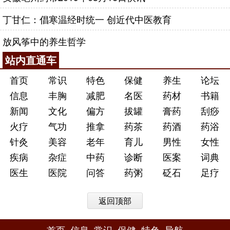
丁甘仁：倡寒温经时统一 创近代中医教育
放风筝中的养生哲学
站内直通车
首页
常识
特色
保健
养生
论坛
信息
丰胸
减肥
名医
药材
书籍
新闻
文化
偏方
拔罐
膏药
刮痧
火疗
气功
推拿
药茶
药酒
药浴
针灸
美容
老年
育儿
男性
女性
疾病
杂症
中药
诊断
医案
词典
医生
医院
问答
药粥
砭石
足疗
返回顶部
首页
信息
常识
保健
特色
导航