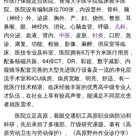
作医疗保险定点医院、青海大学医学院临床教学医
院。医院设有编制床位700张，内设普外、骨科、脑
（神经）外、泌尿、胸外、产、妇、烧伤、整形、耳
鼻喉、眼、神经内、消化、心脑血管、呼吸、
儿科
、
内分泌、血液、肾内、
中医
、皮肤、
针灸
、口腔、急
诊、康复、功能、检验、影像、麻醉、供应室等临
床、医技专业及科室。医院拥有6万平方米医疗用房，
配备核磁共振、64排CT、DR、彩超、数字减影、内
窥镜等配套完善的大型先进医疗设备及一流的净化层
流手术室和ICU病房。病房宽敞、明亮、舒适。有一
批医疗技术精湛、临床经验丰富的优秀高中级专业人
才队伍，在社会上享有较高声誉。能满足不同层次患
者就医需求。
医院立足高原，着眼交通职工高原职业病防治和
科研，先后承担了多项部、厅级研究课题。著有《高
原劳动卫生与劳动保护》、《高原野外作业诊疗学》