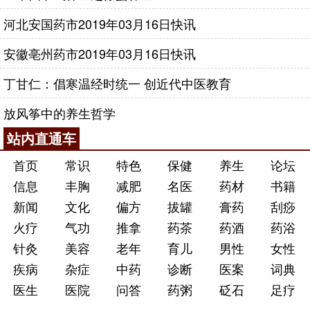
河北安国药市2019年03月16日快讯
安徽亳州药市2019年03月16日快讯
丁甘仁：倡寒温经时统一 创近代中医教育
放风筝中的养生哲学
站内直通车
首页
常识
特色
保健
养生
论坛
信息
丰胸
减肥
名医
药材
书籍
新闻
文化
偏方
拔罐
膏药
刮痧
火疗
气功
推拿
药茶
药酒
药浴
针灸
美容
老年
育儿
男性
女性
疾病
杂症
中药
诊断
医案
词典
医生
医院
问答
药粥
砭石
足疗